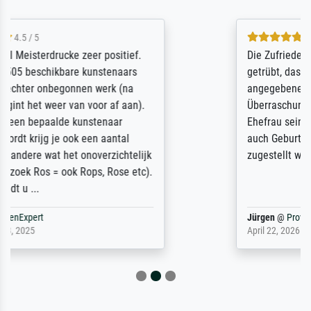
5 / 5
Die Zufriedenheit ist auch nicht dadurch
getrübt, dass das Bild entgegen einer
angegebenen Lieferanschrift (sollte eine
Überraschung für die normannische
Ehefrau sein zum Hochzeits- gleichzeitig
auch Geburtstag sein) doch nach zu Hause
zugestellt wurde.
Jürgen
@
ProvenExpert
April 22, 2026