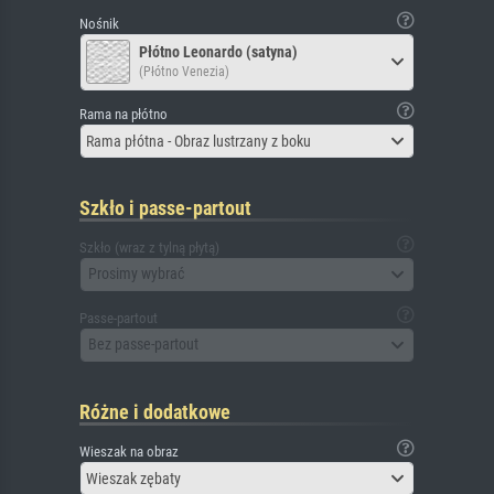
Nośnik
Płótno Leonardo (satyna)
(Płótno Venezia)
Rama na płótno
Rama płótna - Obraz lustrzany z boku
Szkło i passe-partout
Szkło (wraz z tylną płytą)
Prosimy wybrać
Passe-partout
Bez passe-partout
Różne i dodatkowe
Wieszak na obraz
Wieszak zębaty