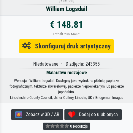
William Logsdail
€ 148.81
Enthält 23% MwSt.
Skonfiguruj druk artystyczny
Niedatowane · ID zdjęcia: 243355
Malarstwo rodzajowe
Wenecja · William Logsdail. Dostępny jako wydruk na płótnie, papierze
fotograficznym, tekturze akwarelowej, papierze niepowlekanym lub papierze
japońskim.
Lincolnshire County Council, Usher Gallery, Lincoln, UK / Bridgeman Images
Zobacz w 3D / AR
Dodaj do ulubionych
0 Recenzje