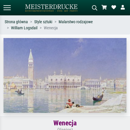
Strona główna
Style sztuki
Malarstwo rodzajowe
William Logsdail
Wenecja
Wyszukiwanie standardowe
Wyszukiwanie obrazów AI
Szukaj wg artysty, tytułu lub stylu – np.
Opisz scenę – np. zielona łąka,
Monet, Gwiaździsta noc,
abstrakcja z czerwienią, ciemny olej,
impresjonizm, fala Hokusaia, akt.
stojący akt obok drzewa.
Wenecja
(Venice)