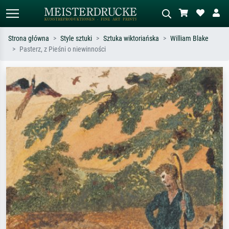
Strona główna
Style sztuki
Sztuka wiktoriańska
William Blake
Pasterz, z Pieśni o niewinności
Wyszukiwanie standardowe
Wyszukiwanie obrazów AI
Szukaj wg artysty, tytułu lub stylu – np.
Opisz scenę – np. zielona łąka,
Monet, Gwiaździsta noc,
abstrakcja z czerwienią, ciemny olej,
impresjonizm, fala Hokusaia, akt.
stojący akt obok drzewa.