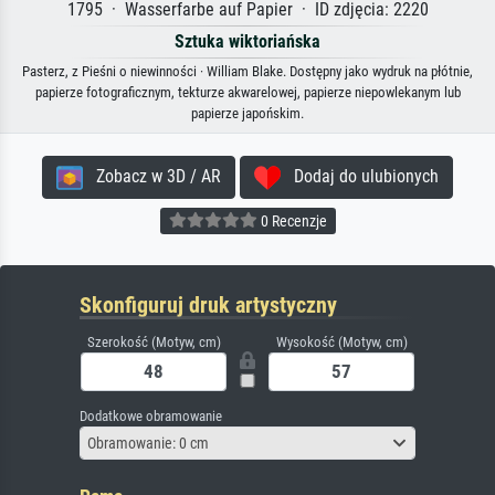
1795 · Wasserfarbe auf Papier · ID zdjęcia: 2220
Sztuka wiktoriańska
Pasterz, z Pieśni o niewinności · William Blake. Dostępny jako wydruk na płótnie,
papierze fotograficznym, tekturze akwarelowej, papierze niepowlekanym lub
papierze japońskim.
Zobacz w 3D / AR
Dodaj do ulubionych
0 Recenzje
Skonfiguruj druk artystyczny
Szerokość (Motyw, cm)
Wysokość (Motyw, cm)
Dodatkowe obramowanie
Obramowanie: 0 cm