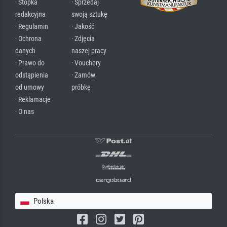
· Stopka
· Sprzedaj
redakcyjna
swoją sztukę
· Regulamin
· Jakość
· Ochrona
· Zdjęcia
danych
naszej pracy
· Prawo do
· Vouchery
odstąpienia
· Zamów
od umowy
próbkę
· Reklamacje
· O nas
Polska