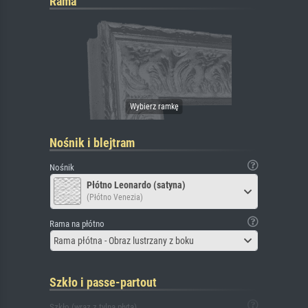
Rama
Nośnik i blejtram
Nośnik
Płótno Leonardo (satyna)
(Płótno Venezia)
Rama na płótno
Rama płótna - Obraz lustrzany z boku
Szkło i passe-partout
Szkło (wraz z tylną płytą)