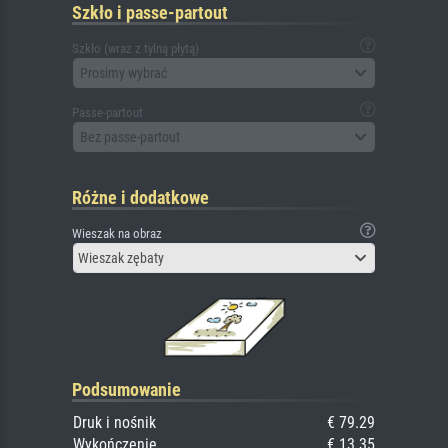
Szkło i passe-partout
Szkło (wraz z tylną płytą)
Prosimy wybrać
Passe-partout
Bez passe-partout
Różne i dodatkowe
Wieszak na obraz
Wieszak zębaty
Podsumowanie
Druk i nośnik
€ 79.29
Wykończenie
€ 13.35