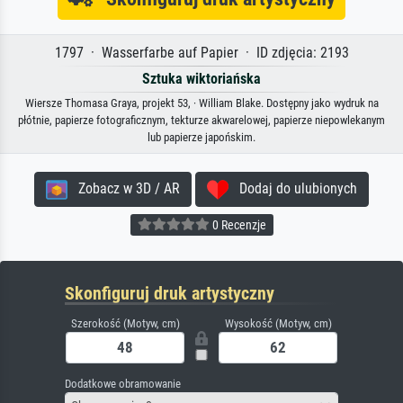
1797 · Wasserfarbe auf Papier · ID zdjęcia: 2193
Sztuka wiktoriańska
Wiersze Thomasa Graya, projekt 53, · William Blake. Dostępny jako wydruk na
płótnie, papierze fotograficznym, tekturze akwarelowej, papierze niepowlekanym
lub papierze japońskim.
Zobacz w 3D / AR
Dodaj do ulubionych
0 Recenzje
Skonfiguruj druk artystyczny
Szerokość (Motyw, cm)
Wysokość (Motyw, cm)
Dodatkowe obramowanie