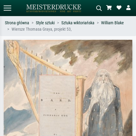
Strona główna
Style sztuki
Sztuka wiktoriańska
William Blake
Wiersze Thomasa Graya, projekt 53,
Wyszukiwanie standardowe
Wyszukiwanie obrazów AI
Szukaj wg artysty, tytułu lub stylu – np.
Opisz scenę – np. zielona łąka,
Monet, Gwiaździsta noc,
abstrakcja z czerwienią, ciemny olej,
impresjonizm, fala Hokusaia, akt.
stojący akt obok drzewa.