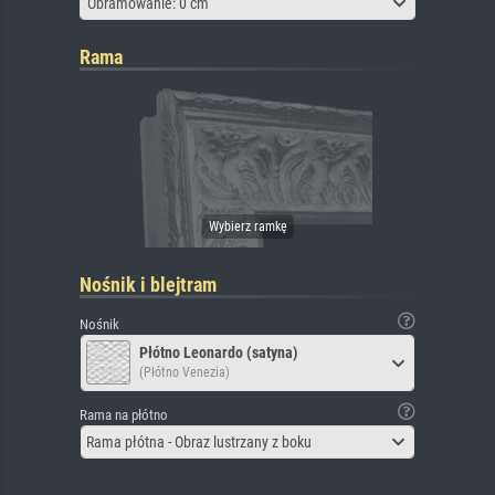
Obramowanie: 0 cm
Rama
Nośnik i blejtram
Nośnik
Płótno Leonardo (satyna)
(Płótno Venezia)
Rama na płótno
Rama płótna - Obraz lustrzany z boku