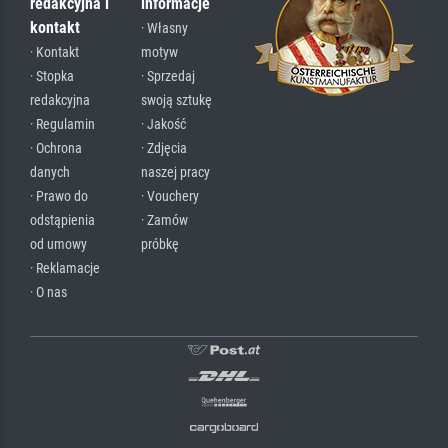
redakcyjna i
informacje
kontakt
· Własny
· Kontakt
motyw
· Stopka
· Sprzedaj
redakcyjna
swoją sztukę
· Regulamin
· Jakość
· Ochrona
· Zdjęcia
danych
naszej pracy
· Prawo do
· Vouchery
odstąpienia
· Zamów
od umowy
próbkę
· Reklamacje
· O nas