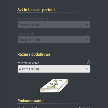
Szkło i passe-partout
Szkło (wraz z tylną płytą)
Prosimy wybrać
Passe-partout
Bez passe-partout
Różne i dodatkowe
Wieszak na obraz
Wieszak zębaty
Podsumowanie