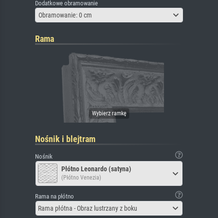
Dodatkowe obramowanie
Obramowanie: 0 cm
Rama
Nośnik i blejtram
Nośnik
Płótno Leonardo (satyna)
(Płótno Venezia)
Rama na płótno
Rama płótna - Obraz lustrzany z boku