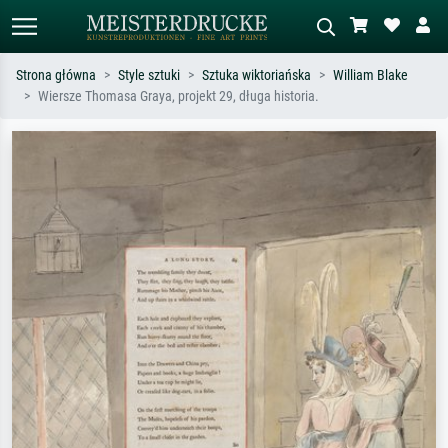
Strona główna
Style sztuki
Sztuka wiktoriańska
William Blake
Wiersze Thomasa Graya, projekt 29, długa historia.
Wyszukiwanie standardowe
Wyszukiwanie obrazów AI
Szukaj wg artysty, tytułu lub stylu – np.
Opisz scenę – np. zielona łąka,
Monet, Gwiaździsta noc,
abstrakcja z czerwienią, ciemny olej,
impresjonizm, fala Hokusaia, akt.
stojący akt obok drzewa.