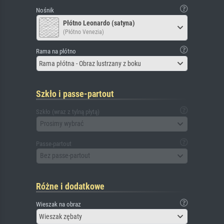
Nośnik
Płótno Leonardo (satyna)
(Płótno Venezia)
Rama na płótno
Rama płótna - Obraz lustrzany z boku
Szkło i passe-partout
Szkło (wraz z tylną płytą)
Prosimy wybrać
Passe-partout
Bez passe-partout
Różne i dodatkowe
Wieszak na obraz
Wieszak zębaty