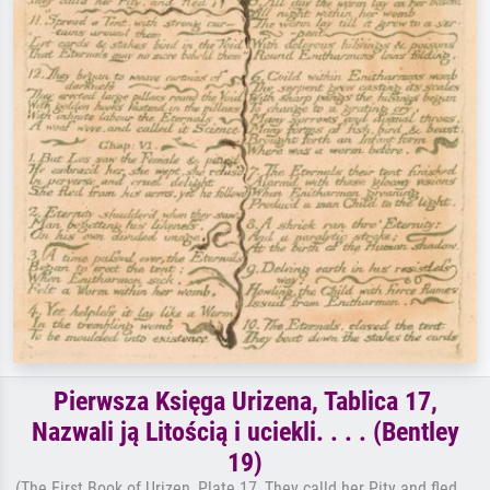
Pierwsza Księga Urizena, Tablica 17,
Nazwali ją Litością i uciekli. . . . (Bentley
19)
(The First Book of Urizen, Plate 17, They calld her Pity and fled . .