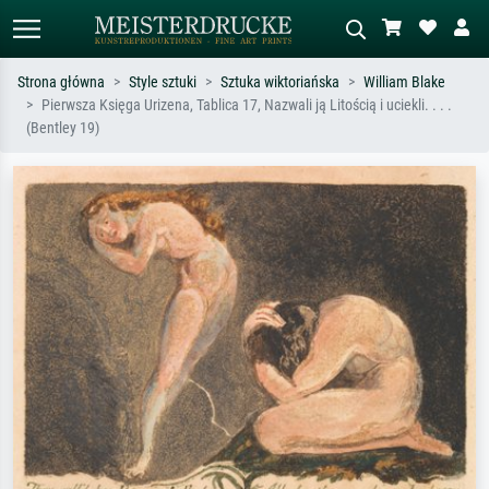
Strona główna
Style sztuki
Sztuka wiktoriańska
William Blake
Pierwsza Księga Urizena, Tablica 17, Nazwali ją Litością i uciekli. . . .
Wyszukiwanie standardowe
Wyszukiwanie obrazów AI
(Bentley 19)
Szukaj wg artysty, tytułu lub stylu – np.
Opisz scenę – np. zielona łąka,
Monet, Gwiaździsta noc,
abstrakcja z czerwienią, ciemny olej,
impresjonizm, fala Hokusaia, akt.
stojący akt obok drzewa.