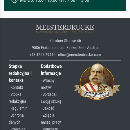
Kärntner Strasse 46
9586 Finkenstein am Faaker See · Austria
+43 4257 29415 · office@meisterdrucke.com
Stopka
Dodatkowe
redakcyjna i
informacje
kontakt
· Własny
· Kontakt
motyw
· Stopka
· Sprzedaj
redakcyjna
swoją sztukę
· Regulamin
· Jakość
· Ochrona
· Zdjęcia
danych
naszej pracy
· Prawo do
· Vouchery