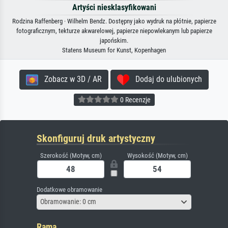
Artyści niesklasyfikowani
Rodzina Raffenberg · Wilhelm Bendz. Dostępny jako wydruk na płótnie, papierze
fotograficznym, tekturze akwarelowej, papierze niepowlekanym lub papierze
japońskim.
Statens Museum for Kunst, Kopenhagen
Zobacz w 3D / AR
Dodaj do ulubionych
0 Recenzje
Skonfiguruj druk artystyczny
Szerokość (Motyw, cm)
Wysokość (Motyw, cm)
Dodatkowe obramowanie
Obramowanie: 0 cm
Rama