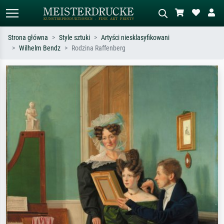
Strona główna
Style sztuki
Artyści niesklasyfikowani
Wilhelm Bendz
Rodzina Raffenberg
Wyszukiwanie standardowe
Wyszukiwanie obrazów AI
Szukaj wg artysty, tytułu lub stylu – np.
Opisz scenę – np. zielona łąka,
Monet, Gwiaździsta noc,
abstrakcja z czerwienią, ciemny olej,
impresjonizm, fala Hokusaia, akt.
stojący akt obok drzewa.