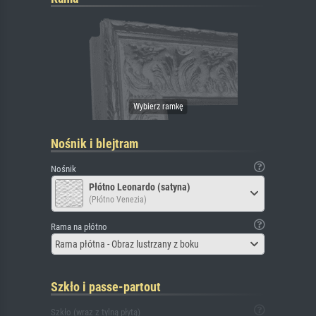
Nośnik i blejtram
Nośnik
Płótno Leonardo (satyna)
(Płótno Venezia)
Rama na płótno
Rama płótna - Obraz lustrzany z boku
Szkło i passe-partout
Szkło (wraz z tylną płytą)