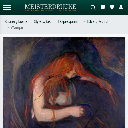
Strona główna
Style sztuki
Ekspresjonizm
Edvard Munch
Wampir
Wyszukiwanie standardowe
Wyszukiwanie obrazów AI
Szukaj wg artysty, tytułu lub stylu – np.
Opisz scenę – np. zielona łąka,
Monet, Gwiaździsta noc,
abstrakcja z czerwienią, ciemny olej,
impresjonizm, fala Hokusaia, akt.
stojący akt obok drzewa.