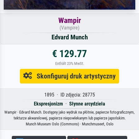
Wampir
(Vampire)
Edvard Munch
€ 129.77
Enthält 23% MwSt.
Skonfiguruj druk artystyczny
1895 · ID zdjęcia: 28775
Ekspresjonizm
·
Słynne arcydzieła
Wampir · Edvard Munch. Dostępny jako wydruk na płótnie, papierze fotograficznym,
tekturze akwarelowej, papierze niepowlekanym lub papierze japońskim.
Munch Museum Oslo (Commons) · Munchmuseet, Oslo