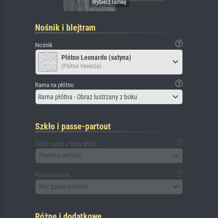
Nośnik i blejtram
Nośnik
Płótno Leonardo (satyna)
(Płótno Venezia)
Rama na płótno
Rama płótna - Obraz lustrzany z boku
Szkło i passe-partout
Szkło (wraz z tylną płytą)
Prosimy wybrać
Passe-partout
Bez passe-partout
Różne i dodatkowe