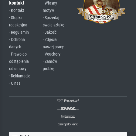
kontakt
· Własny
· Kontakt
motyw
· Stopka
· Sprzedaj
redakcyjna
swoją sztukę
· Regulamin
· Jakość
· Ochrona
· Zdjęcia
danych
naszej pracy
· Prawo do
· Vouchery
odstąpienia
· Zamów
od umowy
próbkę
· Reklamacje
· O nas