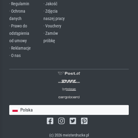
· Regulamin
· Jakość
· Ochrona
· Zdjęcia
danych
naszej pracy
· Prawo do
· Vouchery
odstąpienia
· Zamów
od umowy
próbkę
· Reklamacje
· O nas
Polska
(c) 2026 meisterdrucke.pl