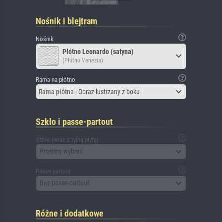
Nośnik i blejtram
Nośnik
Płótno Leonardo (satyna)
(Płótno Venezia)
Rama na płótno
Rama płótna - Obraz lustrzany z boku
Szkło i passe-partout
Szkło (wraz z tylną płytą)
Prosimy wybrać
Passe-partout
Bez passe-partout
Różne i dodatkowe