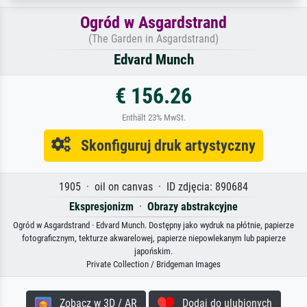
Ogród w Asgardstrand
(The Garden in Asgardstrand)
Edvard Munch
€ 156.26
Enthält 23% MwSt.
Skonfiguruj druk artystyczny
1905 · oil on canvas · ID zdjęcia: 890684
Ekspresjonizm
·
Obrazy abstrakcyjne
Ogród w Asgardstrand · Edvard Munch. Dostępny jako wydruk na płótnie, papierze
fotograficznym, tekturze akwarelowej, papierze niepowlekanym lub papierze
japońskim.
Private Collection / Bridgeman Images
Zobacz w 3D / AR
Dodaj do ulubionych