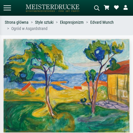
Strona główna
Style sztuki
Ekspresjonizm
Edvard Munch
Ogród w Asgardstrand
Wyszukiwanie standardowe
Wyszukiwanie obrazów AI
Szukaj wg artysty, tytułu lub stylu – np.
Opisz scenę – np. zielona łąka,
Monet, Gwiaździsta noc,
abstrakcja z czerwienią, ciemny olej,
impresjonizm, fala Hokusaia, akt.
stojący akt obok drzewa.