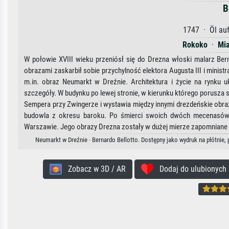
B
1747 · Öl auf
Rokoko
·
Mia
W połowie XVIII wieku przeniósł się do Drezna włoski malarz Bern
obrazami zaskarbił sobie przychylność elektora Augusta III i minis
m.in. obraz Neumarkt w Dreźnie. Architektura i życie na rynku u
szczegóły. W budynku po lewej stronie, w kierunku którego porusza 
Sempera przy Zwingerze i wystawia między innymi drezdeńskie obrazy
budowla z okresu baroku. Po śmierci swoich dwóch mecenasów, Aug
Warszawie. Jego obrazy Drezna zostały w dużej mierze zapomniane i 
Neumarkt w Dreźnie · Bernardo Bellotto. Dostępny jako wydruk na płótnie,
Zobacz w 3D / AR
Dodaj do ulubionych