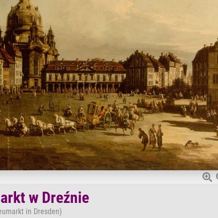
rkt w Dreźnie
eumarkt in Dresden)