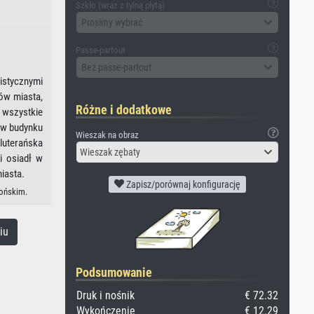
Szkło (wraz z tylną płytą)
Prosimy wybrać
Passe-partout
Bez passe-partout
istycznymi
ków miasta,
Różne i dodatkowe
 wszystkie
ę w budynku
Wieszak na obraz
-luterańska
Wieszak zębaty
i osiadł w
iasta.
Zapisz/porównaj konfigurację
pońskim.
iu
Podsumowanie
Druk i nośnik
€ 72.32
Wykończenie
€ 12.29