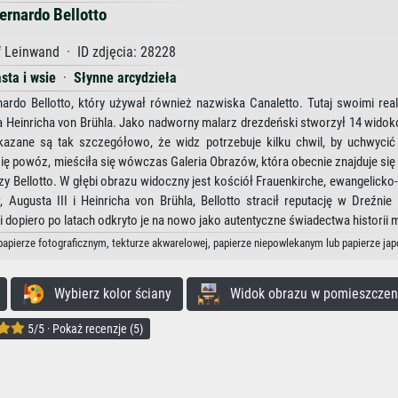
ernardo Bellotto
 Leinwand · ID zdjęcia: 28228
sta i wsie
·
Słynne arcydzieła
ardo Bellotto, który używał również nazwiska Canaletto. Tutaj swoimi real
tra Heinricha von Brühla. Jako nadworny malarz drezdeński stworzył 14 wido
kazane są tak szczegółowo, że widz potrzebuje kilku chwil, by uchwycić
się powóz, mieściła się wówczas Galeria Obrazów, która obecnie znajduje si
 Bellotto. W głębi obrazu widoczny jest kościół Frauenkirche, ewangelicko
usta III i Heinricha von Brühla, Bellotto stracił reputację w Dreźnie 
dopiero po latach odkryto je na nowo jako autentyczne świadectwa historii m
 papierze fotograficznym, tekturze akwarelowej, papierze niepowlekanym lub papierze ja
Wybierz kolor ściany
Widok obrazu w pomieszczen
5/5 · Pokaż recenzje (5)