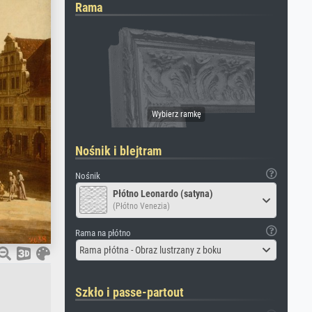
Rama
Nośnik i blejtram
Nośnik
Płótno Leonardo (satyna)
(Płótno Venezia)
Rama na płótno
Rama płótna - Obraz lustrzany z boku
Szkło i passe-partout