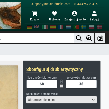
support@meisterdrucke.com · 0043 4257 29415
Koszyk
Ulubione
Zarejestruj konto
Zaloguj
Skonfiguruj druk artystyczny
Szerokość (Motyw, cm)
Wysokość (Motyw, cm)
Dodatkowe obramowanie
Obramowanie: 0 cm