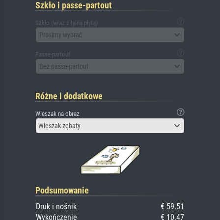
Szkło i passe-partout
Szkło (wraz z tylną płytą)
Prosimy wybrać
Passe-partout
Bez passe-partout
Różne i dodatkowe
Wieszak na obraz
Wieszak zębaty
Podsumowanie
Druk i nośnik
€ 59.51
Wykończenie
€ 10.47