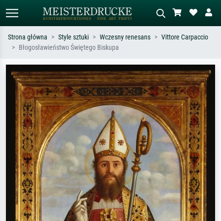
Strona główna
Style sztuki
Wczesny renesans
Vittore Carpaccio
Błogosławieństwo Świętego Biskupa
Wyszukiwanie standardowe
Wyszukiwanie obrazów AI
Szukaj wg artysty, tytułu lub stylu – np.
Opisz scenę – np. zielona łąka,
Monet, Gwiaździsta noc,
abstrakcja z czerwienią, ciemny olej,
impresjonizm, fala Hokusaia, akt.
stojący akt obok drzewa.