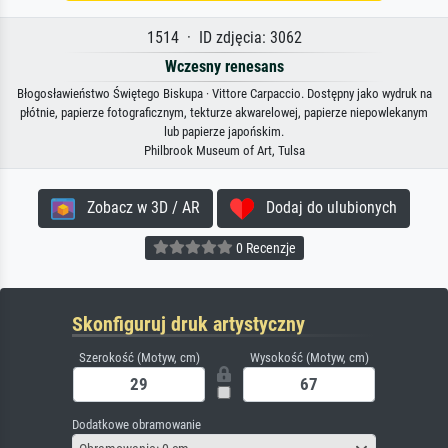
1514 · ID zdjęcia: 3062
Wczesny renesans
Błogosławieństwo Świętego Biskupa · Vittore Carpaccio. Dostępny jako wydruk na
płótnie, papierze fotograficznym, tekturze akwarelowej, papierze niepowlekanym
lub papierze japońskim.
Philbrook Museum of Art, Tulsa
Zobacz w 3D / AR
Dodaj do ulubionych
0 Recenzje
Skonfiguruj druk artystyczny
Szerokość (Motyw, cm)
Wysokość (Motyw, cm)
Dodatkowe obramowanie