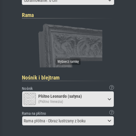
Obramowanie: 0 cm
Rama
Nośnik i blejtram
Nośnik
Płótno Leonardo (satyna)
(Płótno Venezia)
Rama na płótno
Rama płótna - Obraz lustrzany z boku