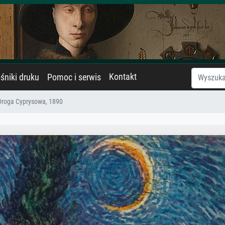
Kontakt
śniki druku
Pomoc i serwis
Droga Cyprysowa, 1890