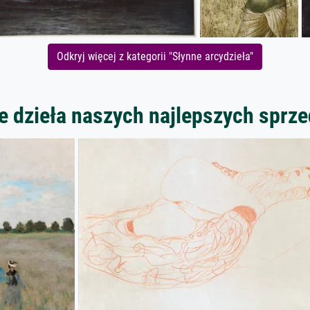
Odkryj więcej z kategorii "Słynne arcydzieła"
 dzieła naszych najlepszych spr