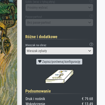
Szkło (wraz z tylną płytą)
Prosimy wybrać
Passe-partout
Bez passe-partout
Różne i dodatkowe
Wieszak na obraz
Wieszak zębaty
Zapisz/porównaj konfigurację
Podsumowanie
Druk i nośnik
€ 79.68
Wykończenie
€ 13.49