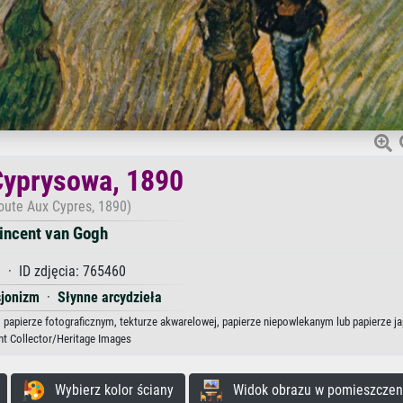
Cyprysowa, 1890
oute Aux Cypres, 1890)
incent van Gogh
 · ID zdjęcia: 765460
sjonizm
·
Słynne arcydzieła
, papierze fotograficznym, tekturze akwarelowej, papierze niepowlekanym lub papierze j
nt Collector/Heritage Images
Wybierz kolor ściany
Widok obrazu w pomieszczen