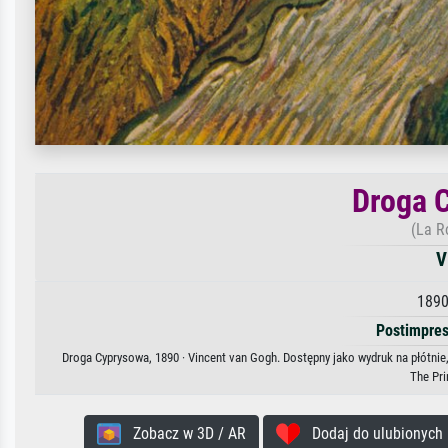
Droga 
(La R
V
1890
Postimpre
Droga Cyprysowa, 1890 · Vincent van Gogh. Dostępny jako wydruk na płótnie
The Pri
Zobacz w 3D / AR
Dodaj do ulubionych