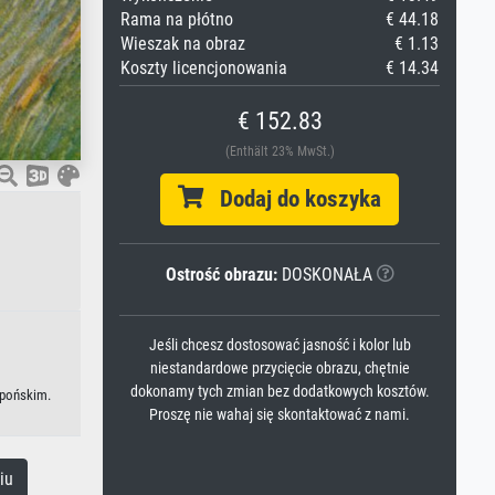
Rama na płótno
€ 44.18
Wieszak na obraz
€ 1.13
Koszty licencjonowania
€ 14.34
€ 152.83
(Enthält 23% MwSt.)
Dodaj do koszyka
Ostrość obrazu:
DOSKONAŁA
Jeśli chcesz dostosować jasność i kolor lub
niestandardowe przycięcie obrazu, chętnie
dokonamy tych zmian bez dodatkowych kosztów.
apońskim.
Proszę nie wahaj się skontaktować z nami.
iu