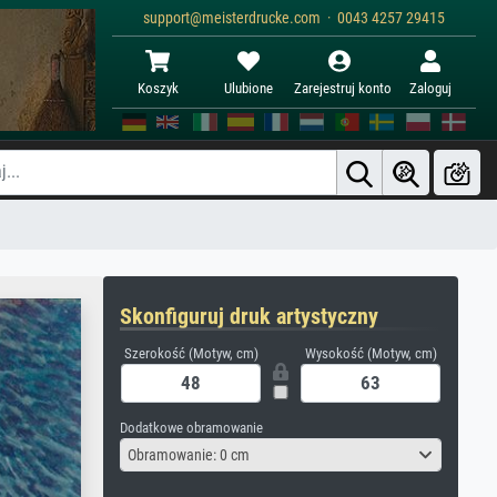
support@meisterdrucke.com · 0043 4257 29415
Koszyk
Ulubione
Zarejestruj konto
Zaloguj
Skonfiguruj druk artystyczny
Szerokość (Motyw, cm)
Wysokość (Motyw, cm)
Dodatkowe obramowanie
Obramowanie: 0 cm