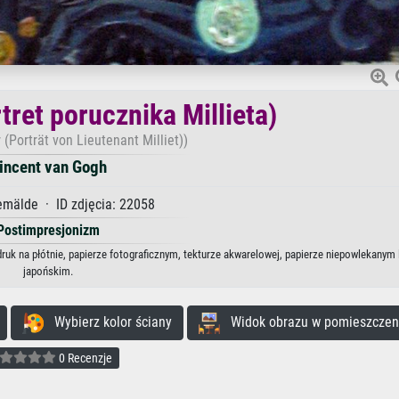
tret porucznika Millieta)
 (Porträt von Lieutenant Milliet))
incent van Gogh
mälde · ID zdjęcia: 22058
Postimpresjonizm
druk na płótnie, papierze fotograficznym, tekturze akwarelowej, papierze niepowlekanym 
japońskim.
Wybierz kolor ściany
Widok obrazu w pomieszczen
0 Recenzje