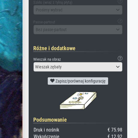
Szkło (wraz z tylną płytą)
Prosimy wybrać
Passe-partout
Bez passe-partout
Różne i dodatkowe
Wieszak na obraz
Wieszak zębaty
Zapisz/porównaj konfigurację
Podsumowanie
Druk i nośnik
€ 75.98
Wykończenie
€ 12.92