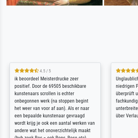
5 / 5
Die Zufriedenheit ist auch nicht dadurch
Excellent 
getrübt, dass das Bild entgegen einer
selection,
angegebenen Lieferanschrift (sollte
were easy, 
eine Überraschung für die normannische
the item it
Ehefrau sein zum Hochzeits- gleichzeitig
am based i
auch Geburtstag sein) doch nach zu
searching f
Hause zugestellt wurde.
impressed 
quality.