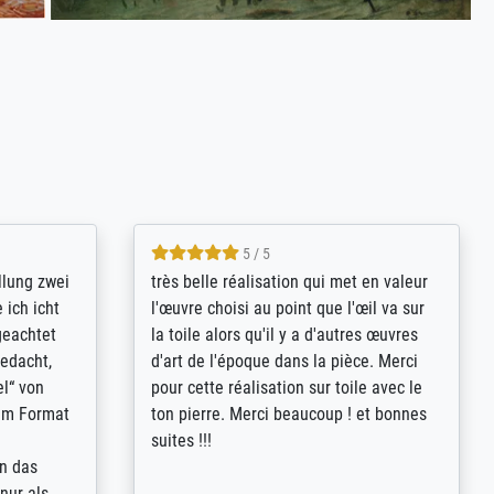
5 / 5
rives to
eine große Auswahl an Bildern und
d provides
deren Reproduktionsmöglichkeiten;
n the best
wurde sehr gut durch die einzelnen
ed by the
Bestellkriterien geführt, verständliche
st
Erklärungen, z.B. mit Bilddarstellungen,
 from, and
werde auf jeden Fall meine guten
 also with
Erfahrungen weitergeben.
t in that
ded!