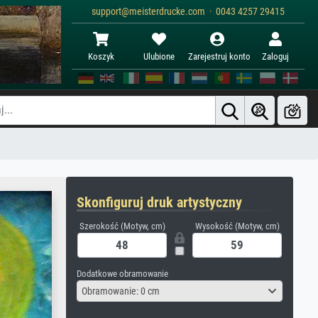
support@meisterdrucke.com · 0043 4257 29415
Koszyk
Ulubione
Zarejestruj konto
Zaloguj
Skonfiguruj druk artystyczny
Szerokość (Motyw, cm)
Wysokość (Motyw, cm)
Dodatkowe obramowanie
Obramowanie: 0 cm