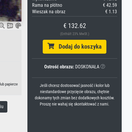
Rama na płótno
€ 42.59
Wieszak na obraz
€ 1.13
€ 132.62
(Enthält 23% MwSt.)
Dodaj do koszyka
Ostrość obrazu:
DOSKONAŁA
lub papierze
Jeśli chcesz dostosować jasność i kolor lub
niestandardowe przycięcie obrazu, chętnie
dokonamy tych zmian bez dodatkowych kosztów.
Proszę nie wahaj się skontaktować z nami.
iu