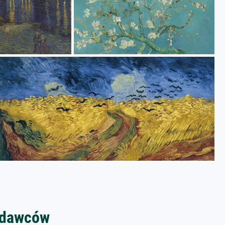
zedawców