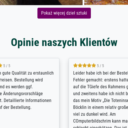
Pokaż więcej dzieł sztuki
Opinie naszych Klientów
5 / 5
5 / 5
/ Highly recommended. The
The team at Meisterdrucke st
 ordering and payment process
meet its clients demands, an
shipping was efficient and
expert advice on how to obtai
self exceeds expectations. I
results for the prints request
n the UK and found the site
client. The company has a va
or a specific print - I am very
repertoire of prints to choose
with the service and the
will provide excellent service
regards to prints which are no
repertoire. Highly recommen