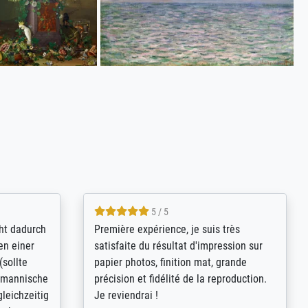
4.8 / 5
kann sich
Qualité absolument irréprochable.
.B.:
Extraordinaire diversité des thèmes
keit,
abordés et personnalisation des
freundliche
demandes (recadrage, réajustement des
ild (ein
couleurs). Relation clientèle parfaite.