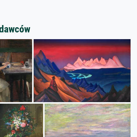
zedawców