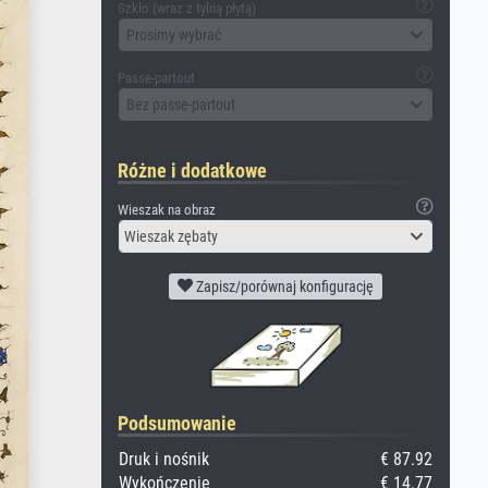
Szkło (wraz z tylną płytą)
Prosimy wybrać
Passe-partout
Bez passe-partout
Różne i dodatkowe
Wieszak na obraz
Wieszak zębaty
Zapisz/porównaj konfigurację
Podsumowanie
Druk i nośnik
€ 87.92
Wykończenie
€ 14.77