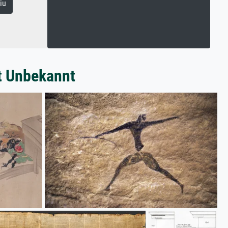
iu
t Unbekannt