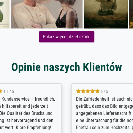
Pokaż więcej dzieł sztuki
Opinie naszych Klientów
5 / 5
4.8 / 5
innerungsbuch mit der
Hervorragende Qualität. Man 
eines Großvaters aus dem 1.
vieles anpassen lassen, wie z
enötigte ich ein
Randentfernung, Farbe, Hellig
lles Bild. Das habe ich bei
Kontrast und Weiteres. Sehr 
nden. Bei der Auswahl der
Kontaktperson per Mail. Das B