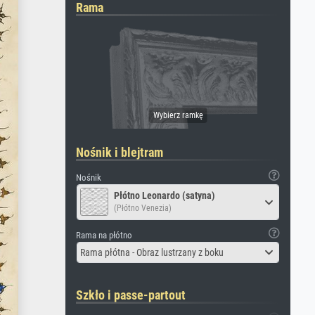
Rama
Nośnik i blejtram
Nośnik
Płótno Leonardo (satyna)
(Płótno Venezia)
Rama na płótno
Rama płótna - Obraz lustrzany z boku
Szkło i passe-partout