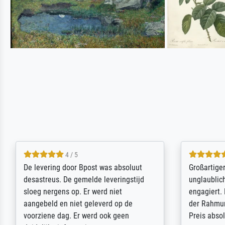
5 / 5
Sehr gute Qualität des Leinwanddrucks
Für ein Er
und des Rahmens! Unser Bild wurde
Feldpost m
sehr sorgfältig und sicher verpackt, so
Weltkrieg b
dass es unbeschadet bei uns ankam. Es
ausdrucksvo
wird nicht unser letzter Meisterdruck
Ihnen gefu