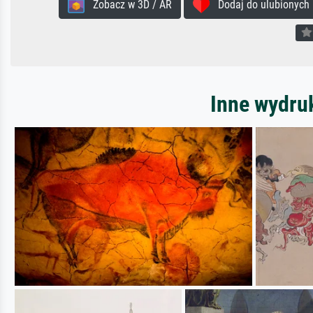
Zobacz w 3D / AR
Dodaj do ulubionych
Inne wydru