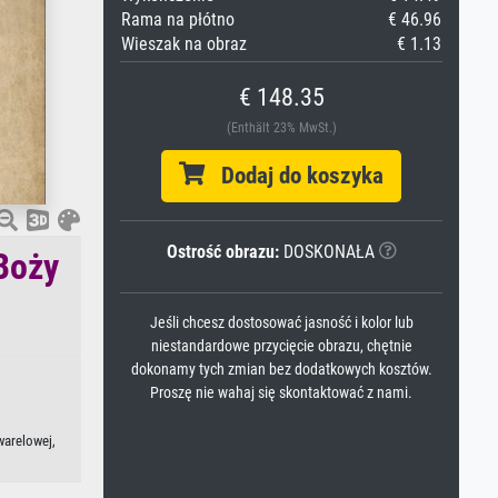
Rama na płótno
€ 46.96
Wieszak na obraz
€ 1.13
€ 148.35
(Enthält 23% MwSt.)
Dodaj do koszyka
Ostrość obrazu:
DOSKONAŁA
Boży
Jeśli chcesz dostosować jasność i kolor lub
niestandardowe przycięcie obrazu, chętnie
dokonamy tych zmian bez dodatkowych kosztów.
Proszę nie wahaj się skontaktować z nami.
warelowej,