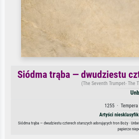
Siódma trąba — dwudziestu czt
(The Seventh Trumpet- The T
Unb
1255 · Tempera 
Artyści niesklasyfi
Siódma trąba — dwudziestu czterech starszych adorujących tron Boży · Unbek
papierze nie