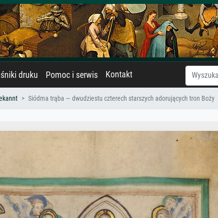
Kontakt
śniki druku
Pomoc i serwis
ekannt
Siódma trąba — dwudziestu czterech starszych adorujących tron Boży