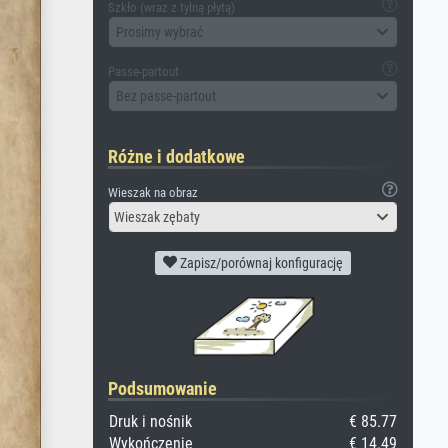
Szkło (wraz z tylną płytą)
Prosimy wybrać
Passe-partout
Bez passe-partout
Różne i dodatkowe
Wieszak na obraz
Wieszak zębaty
Zapisz/porównaj konfigurację
Podsumowanie
Druk i nośnik
€ 85.77
Wykończenie
€ 14.49