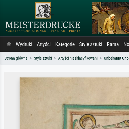
Wydruki
Artyści
Kategorie
Style sztuki
Rama
No
Strona główna
Style sztuki
Artyści niesklasyfikowani
Unbekannt Unb