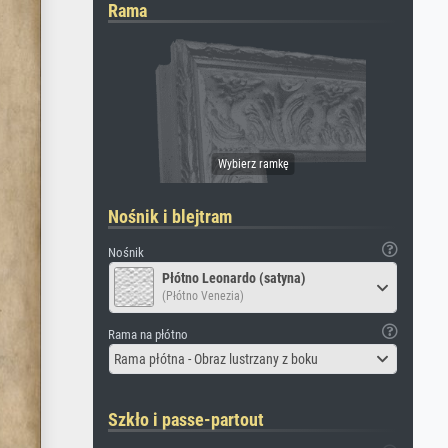
Rama
Nośnik i blejtram
Nośnik
Płótno Leonardo (satyna)
(Płótno Venezia)
Rama na płótno
Rama płótna - Obraz lustrzany z boku
Szkło i passe-partout