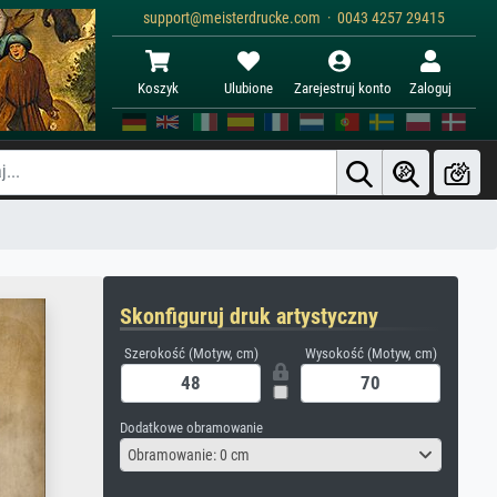
support@meisterdrucke.com · 0043 4257 29415
Koszyk
Ulubione
Zarejestruj konto
Zaloguj
Skonfiguruj druk artystyczny
Szerokość (Motyw, cm)
Wysokość (Motyw, cm)
Dodatkowe obramowanie
Obramowanie: 0 cm