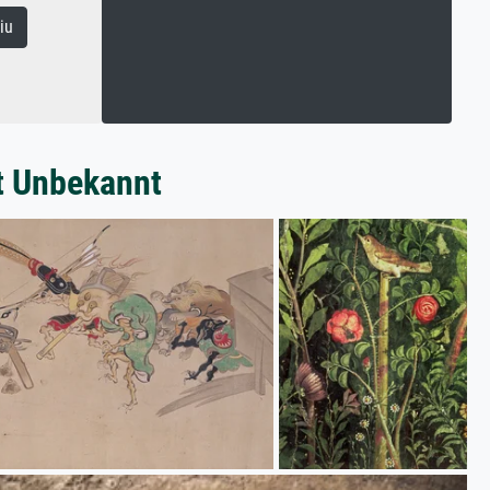
iu
t Unbekannt