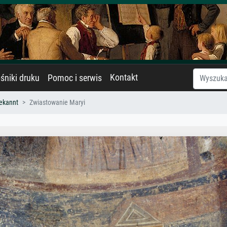
Kontakt
śniki druku
Pomoc i serwis
ekannt
Zwiastowanie Maryi