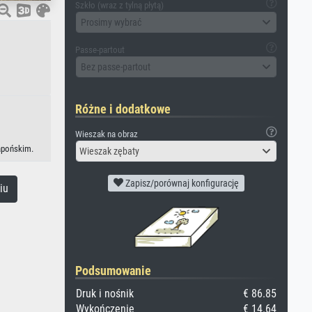
Szkło (wraz z tylną płytą)
Prosimy wybrać
Passe-partout
Bez passe-partout
Różne i dodatkowe
Wieszak na obraz
japońskim.
Wieszak zębaty
Zapisz/porównaj konfigurację
iu
Podsumowanie
Druk i nośnik
€ 86.85
Wykończenie
€ 14.64