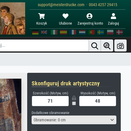
support@meisterdrucke.com · 0043 4257 29415
Koszyk
Ulubione
Zarejestruj konto
Zaloguj
Skonfiguruj druk artystyczny
Szerokość (Motyw, cm)
Wysokość (Motyw, cm)
Dodatkowe obramowanie
Obramowanie: 0 cm