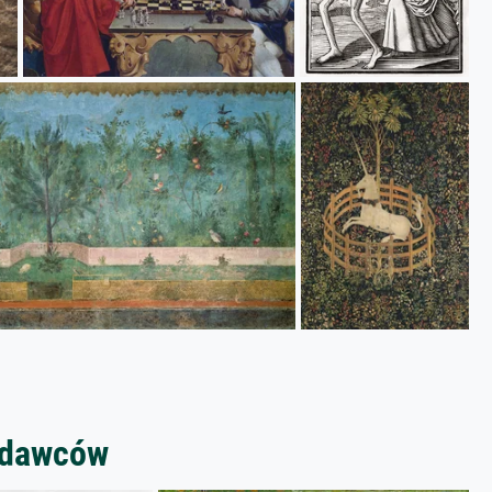
zedawców