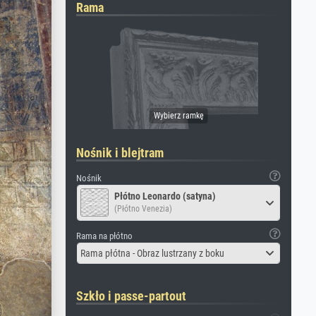
Rama
Nośnik i blejtram
Nośnik
Płótno Leonardo (satyna)
(Płótno Venezia)
Rama na płótno
Rama płótna - Obraz lustrzany z boku
Szkło i passe-partout