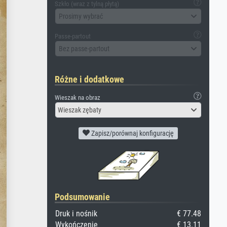
Szkło (wraz z tylną płytą)
Prosimy wybrać
Passe-partout
Bez passe-partout
Różne i dodatkowe
Wieszak na obraz
Wieszak zębaty
Zapisz/porównaj konfigurację
Podsumowanie
Druk i nośnik
€ 77.48
Wykończenie
€ 13.11