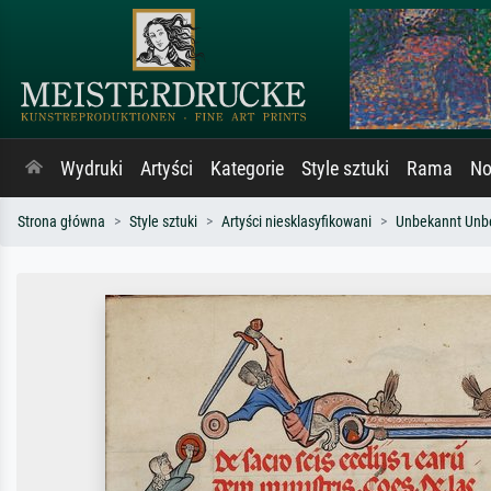
Wydruki
Artyści
Kategorie
Style sztuki
Rama
No
Strona główna
Style sztuki
Artyści niesklasyfikowani
Unbekannt Unb