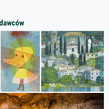
zedawców