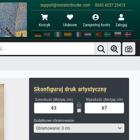
support@meisterdrucke.com · 0043 4257 29415
Koszyk
Ulubione
Zarejestruj konto
Zaloguj
Skonfiguruj druk artystyczny
Szerokość (Motyw, cm)
Wysokość (Motyw, cm)
Dodatkowe obramowanie
Obramowanie: 0 cm