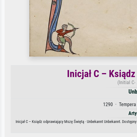
Inicjał C – Ksiąd
(Initial C
Unb
1290 · Tempera 
Arty
Inicjał C – Ksiądz odprawiający Mszę Świętą · Unbekannt Unbekannt. Dostępny 