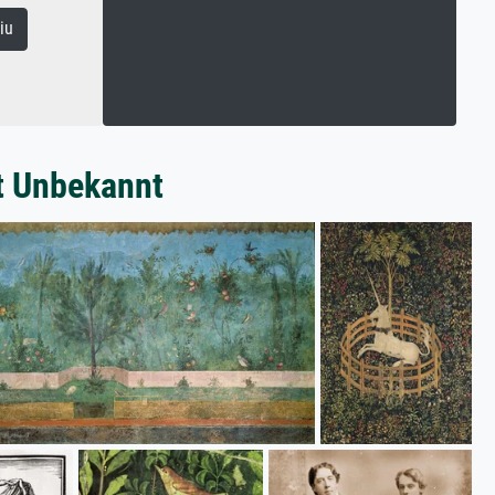
iu
t Unbekannt