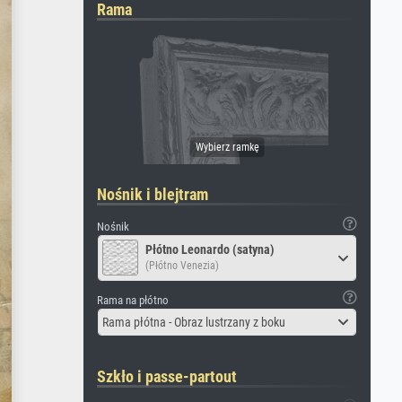
Rama
Nośnik i blejtram
Nośnik
Płótno Leonardo (satyna)
(Płótno Venezia)
Rama na płótno
Rama płótna - Obraz lustrzany z boku
Szkło i passe-partout