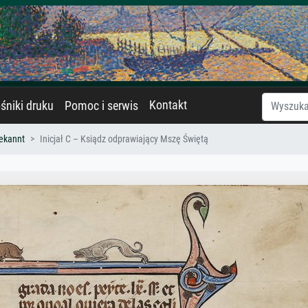
Kontakt
śniki druku
Pomoc i serwis
ekannt
Inicjał C – Ksiądz odprawiający Mszę Świętą