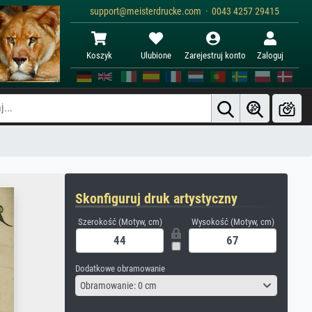
support@meisterdrucke.com · 0043 4257 29415
Koszyk
Ulubione
Zarejestruj konto
Zaloguj
Skonfiguruj druk artystyczny
Szerokość (Motyw, cm)
Wysokość (Motyw, cm)
Dodatkowe obramowanie
Obramowanie: 0 cm