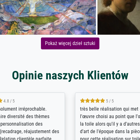
Pokaż więcej dzieł sztuki
Opinie naszych Klientów
5 / 5
4 / 5
bin sehr über die Qualität
De levering door Bpost was a
Diese Drucke haben all´meine
desastreus. De gemelde lever
n übertroffen. Desgleichen
sloeg nergens op. Er werd nie
 der Bestellung. Grosses
aangebeld en niet geleverd o
t.
voorziene dag. Er werd ook g