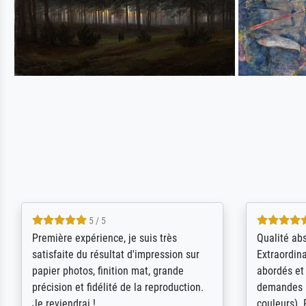
4.5 / 5
ik beoordeel Meisterdrucke zeer
Wow....ich 
positief. Door de 69505 beschikbare
erstaunt. 
kunstenaars scrollen is echter
Erwartunge
onbegonnen werk (na stoppen begint
der Ablauf
het weer van voor af aan). Als er naar
Komplimen