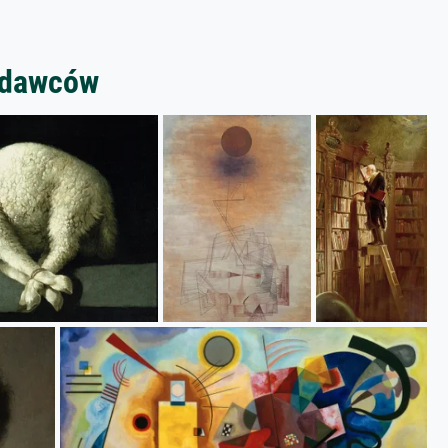
zedawców