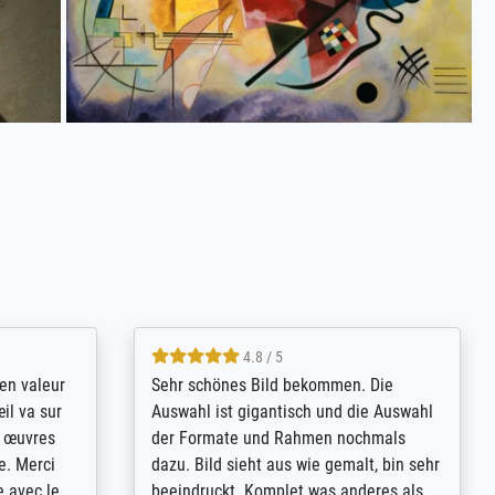
4.8 / 5
bsoluut
So, I ordered a large print of The
ingstijd
Annunciation by Fra Angelico from a
t
very large and popular American
p de
"art/poster" site advertising giclee print
een
quality. The quality for a large print was