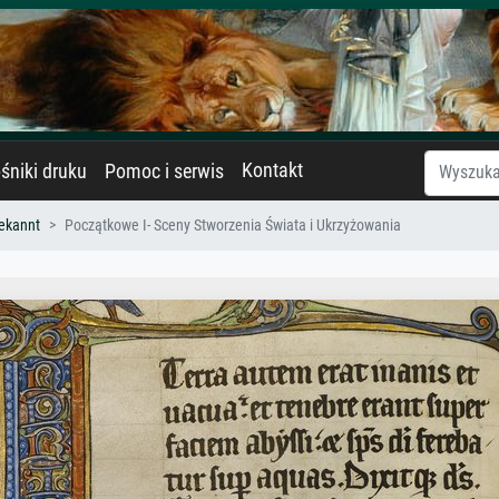
Kontakt
śniki druku
Pomoc i serwis
ekannt
Początkowe I- Sceny Stworzenia Świata i Ukrzyżowania