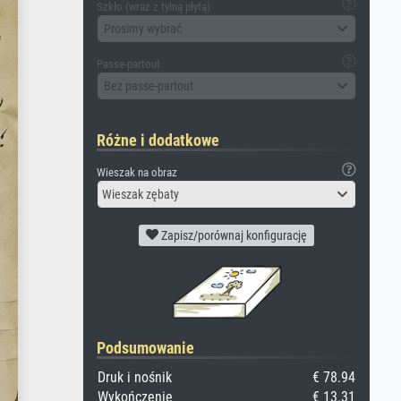
Szkło (wraz z tylną płytą)
Prosimy wybrać
Passe-partout
Bez passe-partout
Różne i dodatkowe
Wieszak na obraz
Wieszak zębaty
Zapisz/porównaj konfigurację
Podsumowanie
Druk i nośnik
€ 78.94
Wykończenie
€ 13.31