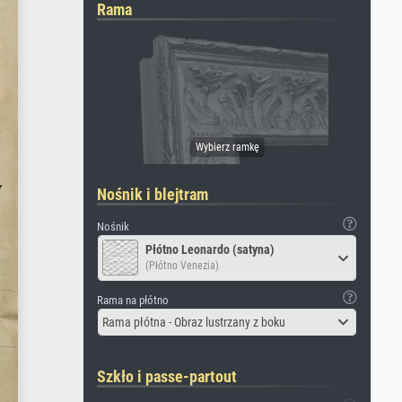
Rama
Nośnik i blejtram
Nośnik
Płótno Leonardo (satyna)
(Płótno Venezia)
Rama na płótno
Rama płótna - Obraz lustrzany z boku
Szkło i passe-partout