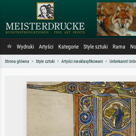
Wydruki
Artyści
Kategorie
Style sztuki
Rama
No
Strona główna
Style sztuki
Artyści niesklasyfikowani
Unbekannt Unb