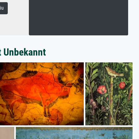
iu
t Unbekannt