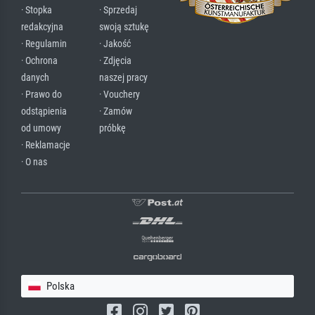
· Stopka
· Sprzedaj
redakcyjna
swoją sztukę
· Regulamin
· Jakość
· Ochrona
· Zdjęcia
danych
naszej pracy
· Prawo do
· Vouchery
odstąpienia
· Zamów
od umowy
próbkę
· Reklamacje
· O nas
Polska