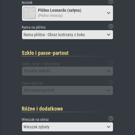
Nośnik
Płótno Leonardo (satyna)
(Płótno Venezia)
Rama na płótno
Rama płótna - Obraz lustrzany z boku
Szkło i passe-partout
Szkło (wraz z tylną płytą)
Prosimy wybrać
Passe-partout
Bez passe-partout
Różne i dodatkowe
Wieszak na obraz
Wieszak zębaty