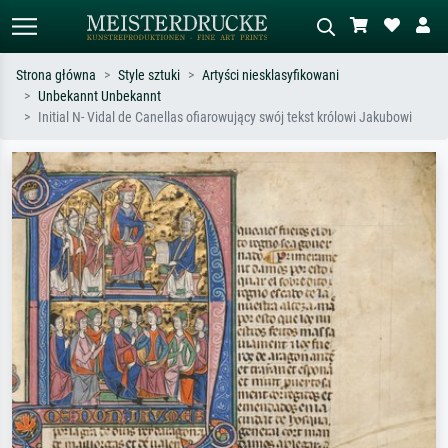
Strona główna
Style sztuki
Artyści niesklasyfikowani
Unbekannt Unbekannt
Wyszukiwanie standardowe
Wyszukiwanie obrazów AI
Initial N- Vidal de Canellas ofiarowujący swój tekst królowi Jakubowi
Szukaj wg artysty, tytułu lub stylu – np.
Opisz scenę – np. zielona łąka,
Monet, Gwiaździsta noc,
abstrakcja z czerwienią, ciemny olej,
impresjonizm, fala Hokusaia, akt.
stojący akt obok drzewa.