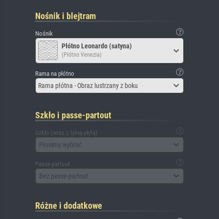
Nośnik i blejtram
Nośnik
Płótno Leonardo (satyna)
(Płótno Venezia)
Rama na płótno
Rama płótna - Obraz lustrzany z boku
Szkło i passe-partout
Szkło (wraz z tylną płytą)
Prosimy wybrać
Passe-partout
Bez passe-partout
Różne i dodatkowe