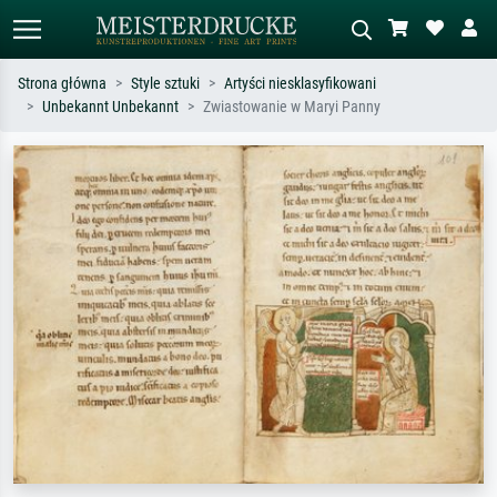
Strona główna
Style sztuki
Artyści niesklasyfikowani
Unbekannt Unbekannt
Zwiastowanie w Maryi Panny
Wyszukiwanie standardowe
Wyszukiwanie obrazów AI
Szukaj wg artysty, tytułu lub stylu – np.
Opisz scenę – np. zielona łąka,
Monet, Gwiaździsta noc,
abstrakcja z czerwienią, ciemny olej,
impresjonizm, fala Hokusaia, akt.
stojący akt obok drzewa.