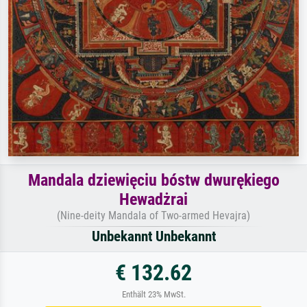
Mandala dziewięciu bóstw dwurękiego
Hewadżrai
(Nine-deity Mandala of Two-armed Hevajra)
Unbekannt Unbekannt
€ 132.62
Enthält 23% MwSt.