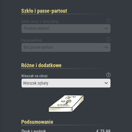
Szkło i passe-partout
Szkło (wraz z tylną płytą)
Prosimy wybrać
Passe-partout
Bez passe-partout
Różne i dodatkowe
Wieszak na obraz
Wieszak zębaty
Podsumowanie
Druk i nośnik
€ 75.98