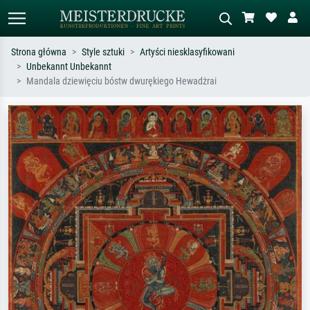
Strona główna
Style sztuki
Artyści niesklasyfikowani
Unbekannt Unbekannt
Wyszukiwanie standardowe
Wyszukiwanie obrazów AI
Mandala dziewięciu bóstw dwurękiego Hewadżrai
Szukaj wg artysty, tytułu lub stylu – np.
Opisz scenę – np. zielona łąka,
Monet, Gwiaździsta noc,
abstrakcja z czerwienią, ciemny olej,
impresjonizm, fala Hokusaia, akt.
stojący akt obok drzewa.