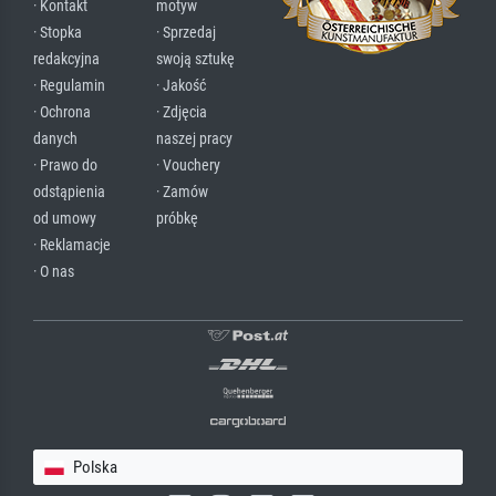
· Kontakt
motyw
· Stopka
· Sprzedaj
redakcyjna
swoją sztukę
· Regulamin
· Jakość
· Ochrona
· Zdjęcia
danych
naszej pracy
· Prawo do
· Vouchery
odstąpienia
· Zamów
od umowy
próbkę
· Reklamacje
· O nas
Polska