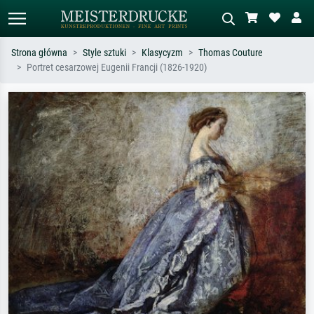
Strona główna
Style sztuki
Klasycyzm
Thomas Couture
Portret cesarzowej Eugenii Francji (1826-1920)
Wyszukiwanie standardowe
Wyszukiwanie obrazów AI
Szukaj wg artysty, tytułu lub stylu – np.
Opisz scenę – np. zielona łąka,
Monet, Gwiaździsta noc,
abstrakcja z czerwienią, ciemny olej,
impresjonizm, fala Hokusaia, akt.
stojący akt obok drzewa.