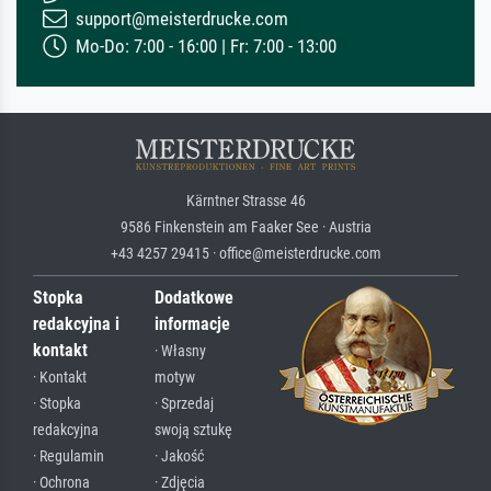
support@meisterdrucke.com
Mo-Do: 7:00 - 16:00 | Fr: 7:00 - 13:00
Kärntner Strasse 46
9586 Finkenstein am Faaker See · Austria
+43 4257 29415 · office@meisterdrucke.com
Stopka
Dodatkowe
redakcyjna i
informacje
kontakt
· Własny
· Kontakt
motyw
· Stopka
· Sprzedaj
redakcyjna
swoją sztukę
· Regulamin
· Jakość
· Ochrona
· Zdjęcia