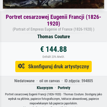
Portret cesarzowej Eugenii Francji (1826-
1920)
(Portrait of Empress Eugenie of France (1826-1920) )
Thomas Couture
€ 144.88
Enthält 23% MwSt.
Skonfiguruj druk artystyczny
Niedatowane · oil on canvas · ID zdjęcia: 594805
Klasycyzm
·
Portrety
Portret cesarzowej Eugenii Francji (1826-1920) · Thomas Couture. Dostępny jako
wydruk na płótnie, papierze fotograficznym, tekturze akwarelowej, papierze
niepowlekanym lub papierze japońskim.