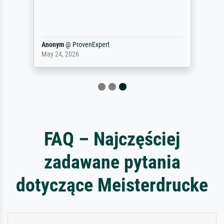
maakt (bvb zoek Ros = ook Rops, Rose etc).
Waarom duidt u ...
philip
@
ProvenExpert
September 23, 2025
FAQ – Najczęściej
zadawane pytania
dotyczące Meisterdrucke