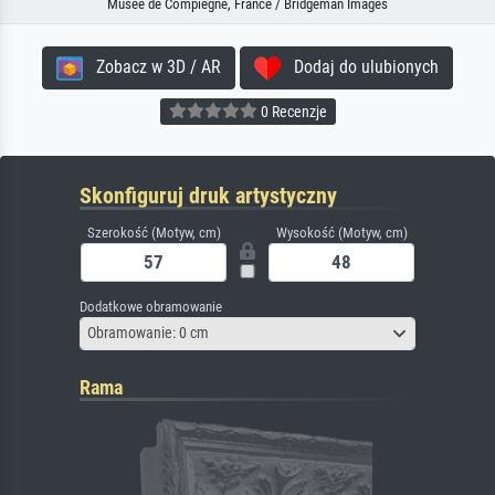
Musee de Compiegne, France / Bridgeman Images
Zobacz w 3D / AR
Dodaj do ulubionych
0 Recenzje
Skonfiguruj druk artystyczny
Szerokość (Motyw, cm)
Wysokość (Motyw, cm)
Dodatkowe obramowanie
Obramowanie: 0 cm
Rama