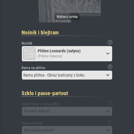
Nośnik i blejtram
Nośnik
Płótno Leonardo (satyna)
(Płótno Venezia)
Rama na płótno
Rama płótna - Obraz lustrzany z boku
Szkło i passe-partout
Szkło (wraz z tylną płytą)
Prosimy wybrać
Passe-partout
Bez passe-partout