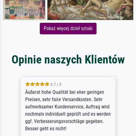
Pokaż więcej dzieł sztuki
Opinie naszych Klientów
4.5 / 5
ik beoordeel Meisterdrucke zeer positief.
Door de 69505 beschikbare kunstenaars
scrollen is echter onbegonnen werk (na
stoppen begint het weer van voor af aan).
Als er naar een bepaalde kunstenaar
gevraagd wordt krijg je ook een aantal
werken van andere wat het onoverzichtelijk