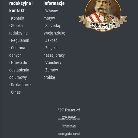
redakcyjna i
informacje
kontakt
· Własny
· Kontakt
motyw
· Stopka
· Sprzedaj
redakcyjna
swoją sztukę
· Regulamin
· Jakość
· Ochrona
· Zdjęcia
danych
naszej pracy
· Prawo do
· Vouchery
odstąpienia
· Zamów
od umowy
próbkę
· Reklamacje
· O nas