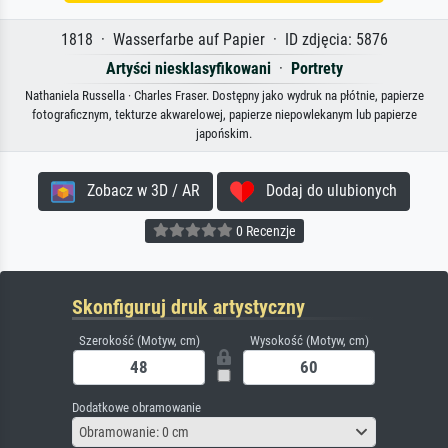
1818 · Wasserfarbe auf Papier · ID zdjęcia: 5876
Artyści niesklasyfikowani
·
Portrety
Nathaniela Russella · Charles Fraser. Dostępny jako wydruk na płótnie, papierze
fotograficznym, tekturze akwarelowej, papierze niepowlekanym lub papierze
japońskim.
Zobacz w 3D / AR
Dodaj do ulubionych
0 Recenzje
Skonfiguruj druk artystyczny
Szerokość (Motyw, cm)
Wysokość (Motyw, cm)
Dodatkowe obramowanie
Obramowanie: 0 cm