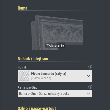
Rama
Nośnik i blejtram
Nośnik
Płótno Leonardo (satyna)
(Płótno Venezia)
Rama na płótno
Rama płótna - Obraz lustrzany z boku
Szkło i passe-partout