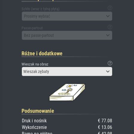
Szkło (wraz z tylną płytą)
Prosimy wybrać
Passe-partout
Bez passe-partout
Różne i dodatkowe
Wieszak na obraz
Wieszak zębaty
Podsumowanie
Druk i nośnik
€ 77.08
Wykończenie
€ 13.06
Rama na płótno
€ 42.98