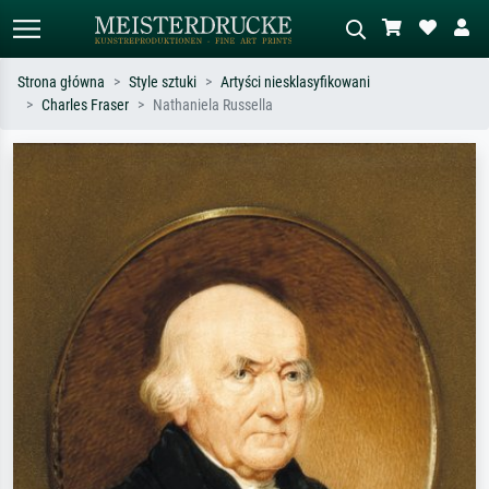
Strona główna
Style sztuki
Artyści niesklasyfikowani
Charles Fraser
Nathaniela Russella
Wyszukiwanie standardowe
Wyszukiwanie obrazów AI
Szukaj wg artysty, tytułu lub stylu – np.
Opisz scenę – np. zielona łąka,
Monet, Gwiaździsta noc,
abstrakcja z czerwienią, ciemny olej,
impresjonizm, fala Hokusaia, akt.
stojący akt obok drzewa.