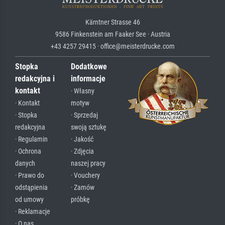
Kärntner Strasse 46
9586 Finkenstein am Faaker See · Austria
+43 4257 29415 · office@meisterdrucke.com
Stopka
Dodatkowe
redakcyjna i
informacje
kontakt
· Własny
· Kontakt
motyw
· Stopka
· Sprzedaj
redakcyjna
swoją sztukę
· Regulamin
· Jakość
· Ochrona
· Zdjęcia
danych
naszej pracy
· Prawo do
· Vouchery
odstąpienia
· Zamów
od umowy
próbkę
· Reklamacje
· O nas