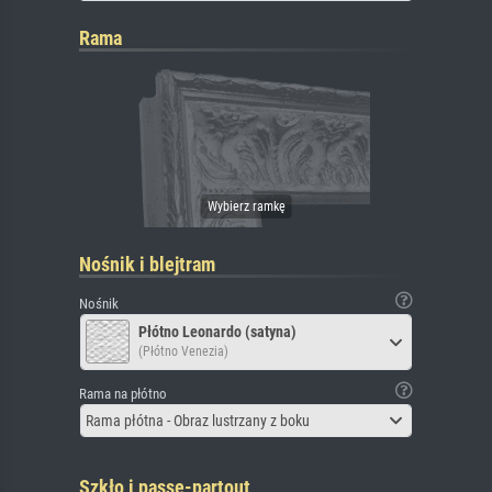
Rama
Nośnik i blejtram
Nośnik
Płótno Leonardo (satyna)
(Płótno Venezia)
Rama na płótno
Rama płótna - Obraz lustrzany z boku
Szkło i passe-partout