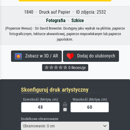
1840 · Druck auf Papier · ID zdjęcia: 2532
Fotografia
·
Szkice
(Popiersie Wenus) · Sir David Brewster. Dostępny jako wydruk na płótnie, papierze
fotograficznym, tekturze akwarelowej, papierze niepowlekanym lub papierze
japońskim.
Zobacz w 3D / AR
Dodaj do ulubionych
0 Recenzje
Skonfiguruj druk artystyczny
Szerokość (Motyw, cm)
Wysokość (Motyw, cm)
Dodatkowe obramowanie
Obramowanie: 0 cm