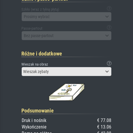
Szkło (wraz z tylną płytą)
Prosimy wybrać
Passe-partout
Bez passe-partout
Różne i dodatkowe
Wieszak na obraz
Wieszak zębaty
Podsumowanie
Druk i nośnik
€ 77.08
Wykończenie
€ 13.06