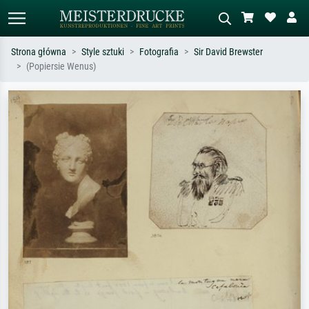
Strona główna
Style sztuki
Fotografia
Sir David Brewster
(Popiersie Wenus)
Wyszukiwanie standardowe
Wyszukiwanie obrazów AI
Szukaj wg artysty, tytułu lub stylu – np.
Opisz scenę – np. zielona łąka,
Monet, Gwiaździsta noc,
abstrakcja z czerwienią, ciemny olej,
impresjonizm, fala Hokusaia, akt.
stojący akt obok drzewa.