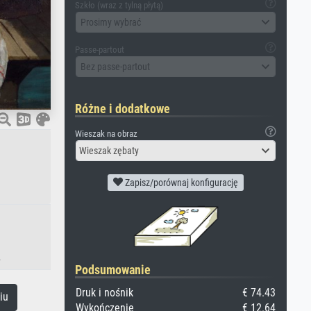
Szkło (wraz z tylną płytą)
Prosimy wybrać
Passe-partout
Bez passe-partout
Różne i dodatkowe
Wieszak na obraz
Wieszak zębaty
Zapisz/porównaj konfigurację
.
Podsumowanie
Druk i nośnik
€ 74.43
iu
Wykończenie
€ 12.64