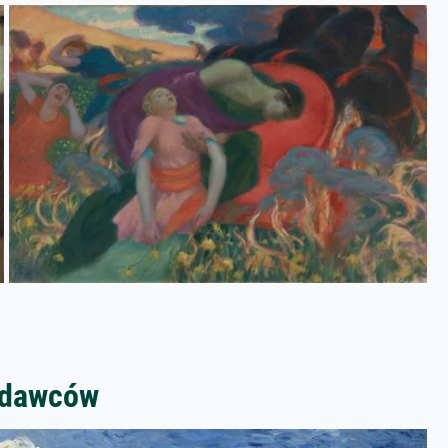
zedawców