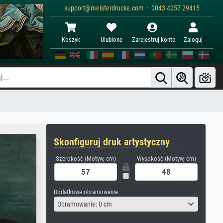
support@meisterdrucke.com · 0043 4257 29415
Koszyk
Ulubione
Zarejestruj konto
Zaloguj
Skonfiguruj druk artystyczny
Szerokość (Motyw, cm)
Wysokość (Motyw, cm)
Dodatkowe obramowanie
Obramowanie: 0 cm