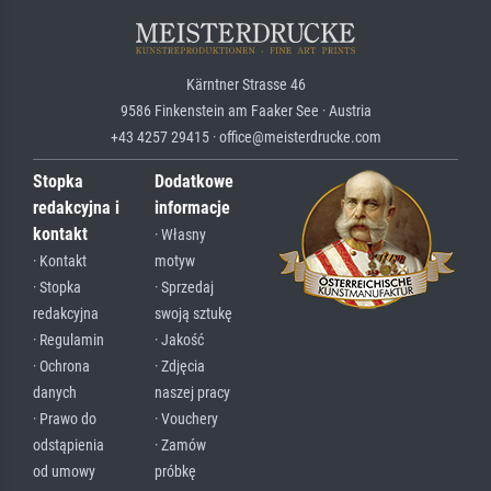
Kärntner Strasse 46
9586 Finkenstein am Faaker See · Austria
+43 4257 29415 · office@meisterdrucke.com
Stopka
Dodatkowe
redakcyjna i
informacje
kontakt
· Własny
· Kontakt
motyw
· Stopka
· Sprzedaj
redakcyjna
swoją sztukę
· Regulamin
· Jakość
· Ochrona
· Zdjęcia
danych
naszej pracy
· Prawo do
· Vouchery
odstąpienia
· Zamów
od umowy
próbkę