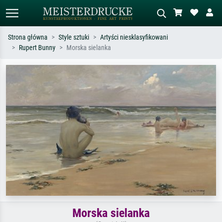
Strona główna
Style sztuki
Artyści niesklasyfikowani
Rupert Bunny
Morska sielanka
Wyszukiwanie standardowe
Wyszukiwanie obrazów AI
Szukaj wg artysty, tytułu lub stylu – np.
Opisz scenę – np. zielona łąka,
Monet, Gwiaździsta noc,
abstrakcja z czerwienią, ciemny olej,
impresjonizm, fala Hokusaia, akt.
stojący akt obok drzewa.
Morska sielanka