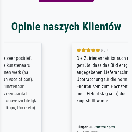
Opinie naszych Klientów
5 / 5
Die Zufriedenheit ist auch nicht dadurch
getrübt, dass das Bild entgegen einer
angegebenen Lieferanschrift (sollte eine
Überraschung für die normannische
Ehefrau sein zum Hochzeits- gleichzeitig
auch Geburtstag sein) doch nach zu Hause
zugestellt wurde.
Jürgen
@
ProvenExpert