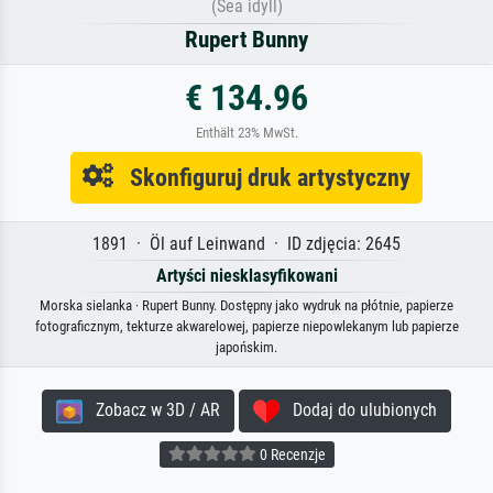
(Sea idyll)
Rupert Bunny
€ 134.96
Enthält 23% MwSt.
Skonfiguruj druk artystyczny
1891 · Öl auf Leinwand · ID zdjęcia: 2645
Artyści niesklasyfikowani
Morska sielanka · Rupert Bunny. Dostępny jako wydruk na płótnie, papierze
fotograficznym, tekturze akwarelowej, papierze niepowlekanym lub papierze
japońskim.
Zobacz w 3D / AR
Dodaj do ulubionych
0 Recenzje