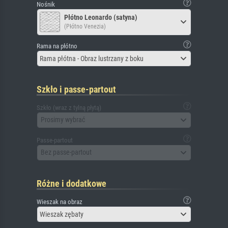
Nośnik
Płótno Leonardo (satyna)
(Płótno Venezia)
Rama na płótno
Rama płótna - Obraz lustrzany z boku
Szkło i passe-partout
Szkło (wraz z tylną płytą)
Prosimy wybrać
Passe-partout
Bez passe-partout
Różne i dodatkowe
Wieszak na obraz
Wieszak zębaty