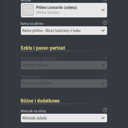
Nośnik
Płótno Leonardo (satyna)
(Płótno Venezia)
Rama na płótno
Rama płótna - Obraz lustrzany z boku
Szkło i passe-partout
Szkło (wraz z tylną płytą)
Prosimy wybrać
Passe-partout
Bez passe-partout
Różne i dodatkowe
Wieszak na obraz
Wieszak zębaty