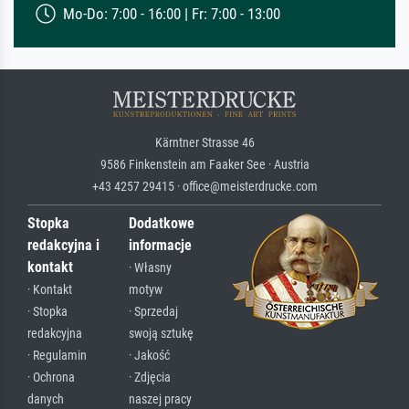
Mo-Do: 7:00 - 16:00 | Fr: 7:00 - 13:00
Kärntner Strasse 46
9586 Finkenstein am Faaker See · Austria
+43 4257 29415 · office@meisterdrucke.com
Stopka
Dodatkowe
redakcyjna i
informacje
kontakt
· Własny
· Kontakt
motyw
· Stopka
· Sprzedaj
redakcyjna
swoją sztukę
· Regulamin
· Jakość
· Ochrona
· Zdjęcia
danych
naszej pracy