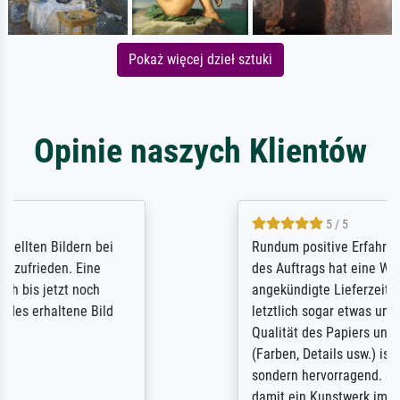
Pokaż więcej dzieł sztuki
Opinie naszych Klientów
5 / 5
Rundum positive Erfahrung. Die Ausführung
des Auftrags hat eine Weile gedauert, die
angekündigte Lieferzeit wurde aber
letztlich sogar etwas unterschritten. Die
Qualität des Papiers und des Drucks
(Farben, Details usw.) ist nicht nur gut,
sondern hervorragend. Selbst ein Druck ist
damit ein Kunstwerk im eigenen Sinne.