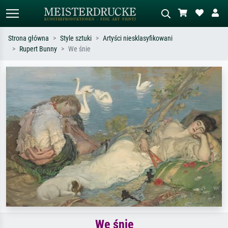
Strona główna
Style sztuki
Artyści niesklasyfikowani
Rupert Bunny
We śnie
Wyszukiwanie standardowe
Wyszukiwanie obrazów AI
Szukaj wg artysty, tytułu lub stylu – np.
Opisz scenę – np. zielona łąka,
Monet, Gwiaździsta noc,
abstrakcja z czerwienią, ciemny olej,
impresjonizm, fala Hokusaia, akt.
stojący akt obok drzewa.
We śnie