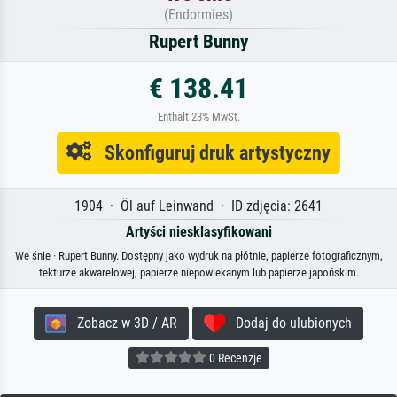
(Endormies)
Rupert Bunny
€ 138.41
Enthält 23% MwSt.
Skonfiguruj druk artystyczny
1904 · Öl auf Leinwand · ID zdjęcia: 2641
Artyści niesklasyfikowani
We śnie · Rupert Bunny. Dostępny jako wydruk na płótnie, papierze fotograficznym,
tekturze akwarelowej, papierze niepowlekanym lub papierze japońskim.
Zobacz w 3D / AR
Dodaj do ulubionych
0 Recenzje