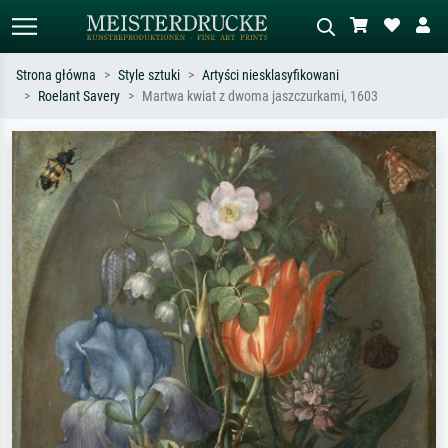
Strona główna
Style sztuki
Artyści niesklasyfikowani
Roelant Savery
Martwa kwiat z dwoma jaszczurkami, 1603
Wyszukiwanie standardowe
Wyszukiwanie obrazów AI
Szukaj wg artysty, tytułu lub stylu – np.
Opisz scenę – np. zielona łąka,
Monet, Gwiaździsta noc,
abstrakcja z czerwienią, ciemny olej,
impresjonizm, fala Hokusaia, akt.
stojący akt obok drzewa.