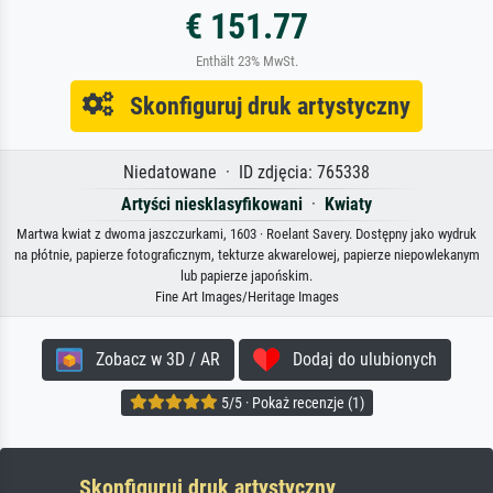
€ 151.77
Enthält 23% MwSt.
Skonfiguruj druk artystyczny
Niedatowane · ID zdjęcia: 765338
Artyści niesklasyfikowani
·
Kwiaty
Martwa kwiat z dwoma jaszczurkami, 1603 · Roelant Savery. Dostępny jako wydruk
na płótnie, papierze fotograficznym, tekturze akwarelowej, papierze niepowlekanym
lub papierze japońskim.
Fine Art Images/Heritage Images
Zobacz w 3D / AR
Dodaj do ulubionych
5/5 · Pokaż recenzje (1)
Skonfiguruj druk artystyczny