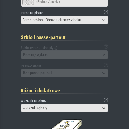
(Płótno Venezia)
Rama na płótno
Rama płótna - Obraz lustrzany z boku
Szkło i passe-partout
Szkło (wraz z tylną płytą)
Prosimy wybrać
Passe-partout
Bez passe-partout
Różne i dodatkowe
Wieszak na obraz
Wieszak zębaty