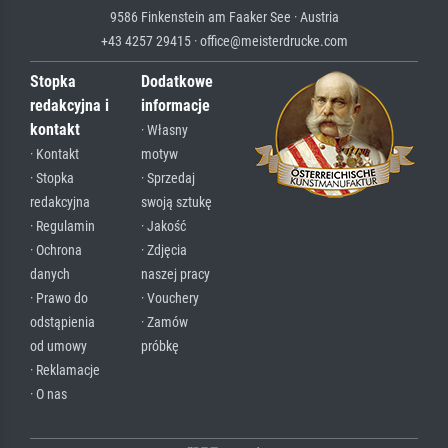
9586 Finkenstein am Faaker See · Austria
+43 4257 29415 · office@meisterdrucke.com
Stopka
Dodatkowe
redakcyjna i
informacje
kontakt
· Własny
· Kontakt
motyw
· Stopka
· Sprzedaj
redakcyjna
swoją sztukę
· Regulamin
· Jakość
· Ochrona
· Zdjęcia
danych
naszej pracy
· Prawo do
· Vouchery
odstąpienia
· Zamów
od umowy
próbkę
· Reklamacje
· O nas