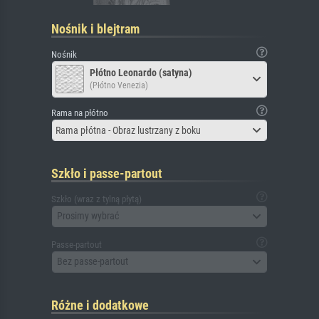
Nośnik i blejtram
Nośnik
Płótno Leonardo (satyna)
(Płótno Venezia)
Rama na płótno
Rama płótna - Obraz lustrzany z boku
Szkło i passe-partout
Szkło (wraz z tylną płytą)
Prosimy wybrać
Passe-partout
Bez passe-partout
Różne i dodatkowe