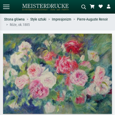
Strona główna
Style sztuki
Impresjonizm
Pierre-Auguste Renoir
Róże, ok.1885
Wyszukiwanie standardowe
Wyszukiwanie obrazów AI
Szukaj wg artysty, tytułu lub stylu – np.
Opisz scenę – np. zielona łąka,
Monet, Gwiaździsta noc,
abstrakcja z czerwienią, ciemny olej,
impresjonizm, fala Hokusaia, akt.
stojący akt obok drzewa.