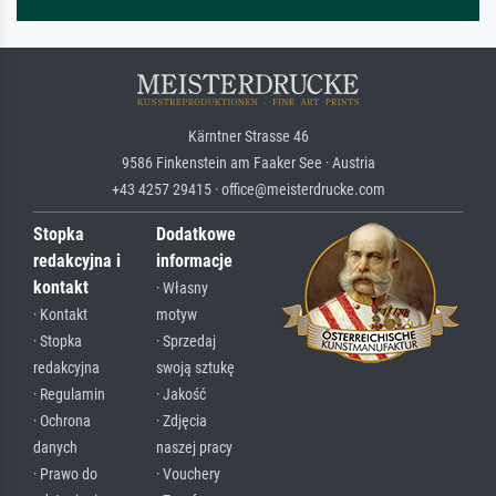
Kärntner Strasse 46
9586 Finkenstein am Faaker See · Austria
+43 4257 29415 · office@meisterdrucke.com
Stopka
Dodatkowe
redakcyjna i
informacje
kontakt
· Własny
· Kontakt
motyw
· Stopka
· Sprzedaj
redakcyjna
swoją sztukę
· Regulamin
· Jakość
· Ochrona
· Zdjęcia
danych
naszej pracy
· Prawo do
· Vouchery