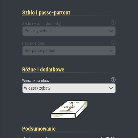
Szkło i passe-partout
Szkło (wraz z tylną płytą)
Prosimy wybrać
Passe-partout
Bez passe-partout
Różne i dodatkowe
Wieszak na obraz
Wieszak zębaty
Podsumowanie