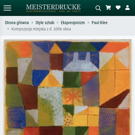
Strona główna
Style sztuki
Ekspresjonizm
Paul Klee
Kompozycja miejska z d. żółte okna
Wyszukiwanie standardowe
Wyszukiwanie obrazów AI
Szukaj wg artysty, tytułu lub stylu – np.
Opisz scenę – np. zielona łąka,
Monet, Gwiaździsta noc,
abstrakcja z czerwienią, ciemny olej,
impresjonizm, fala Hokusaia, akt.
stojący akt obok drzewa.