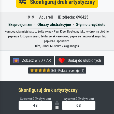
Skonfiguruj druk artystyczny
1919 · Aquarell · ID zdjęcia: 696425
Ekspresjonizm
·
Obrazy abstrakcyjne
·
Słynne arcydzieła
Kompozycja miejska z d. żółte okna · Paul Klee. Dostępny jako wydruk na płótnie,
papierze fotograficznym, tekturze akwarelowej, papierze niepowlekanym lub
papierze japońskim.
Ulm, Ulmer Museum / akg-images
Zobacz w 3D / AR
Dodaj do ulubionych
5/5 · Pokaż recenzje (1)
Skonfiguruj druk artystyczny
Szerokość (Motyw, cm)
Wysokość (Motyw, cm)