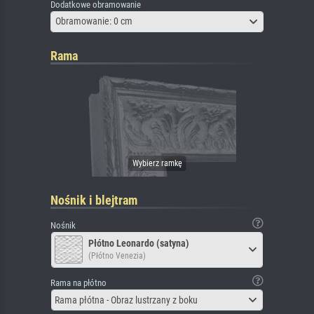
Dodatkowe obramowanie
Obramowanie: 0 cm
Rama
Nośnik i blejtram
Nośnik
Płótno Leonardo (satyna)
(Płótno Venezia)
Rama na płótno
Rama płótna - Obraz lustrzany z boku