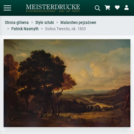
Strona główna
Style sztuki
Malarstwo pejzażowe
Patrick Nasmyth
Dolina Tweedu, ok. 1803
Wyszukiwanie standardowe
Wyszukiwanie obrazów AI
Szukaj wg artysty, tytułu lub stylu – np.
Opisz scenę – np. zielona łąka,
Monet, Gwiaździsta noc,
abstrakcja z czerwienią, ciemny olej,
impresjonizm, fala Hokusaia, akt.
stojący akt obok drzewa.