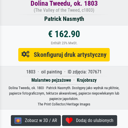
Dolina Tweedu, ok. 1803
(The Valley of the Tweed, c1803)
Patrick Nasmyth
€ 162.90
Enthält 23% MwSt.
Skonfiguruj druk artystyczny
1803 · oil painting · ID zdjęcia: 707671
Malarstwo pejzażowe
·
Krajobrazy
Dolina Tweedu, ok. 1803 · Patrick Nasmyth. Dostępny jako wydruk na płótnie,
papierze fotograficznym, tekturze akwarelowej, papierze niepowlekanym lub
papierze japońskim.
The Print Collector/Heritage Images
Zobacz w 3D / AR
Dodaj do ulubionych