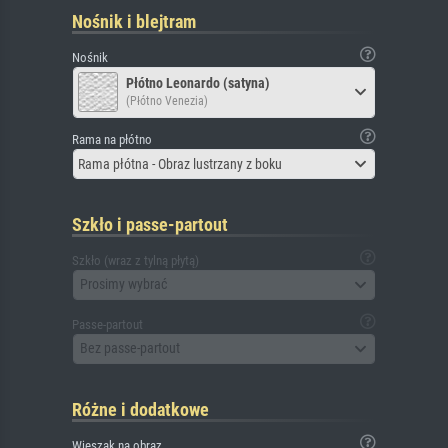
Nośnik i blejtram
Nośnik
Płótno Leonardo (satyna)
(Płótno Venezia)
Rama na płótno
Rama płótna - Obraz lustrzany z boku
Szkło i passe-partout
Szkło (wraz z tylną płytą)
Prosimy wybrać
Passe-partout
Bez passe-partout
Różne i dodatkowe
Wieszak na obraz