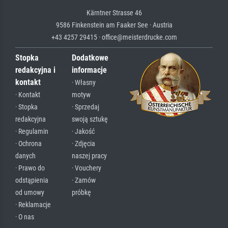
Kärntner Strasse 46
9586 Finkenstein am Faaker See · Austria
+43 4257 29415 · office@meisterdrucke.com
Stopka
Dodatkowe
redakcyjna i
informacje
kontakt
· Własny
· Kontakt
motyw
· Stopka
· Sprzedaj
redakcyjna
swoją sztukę
· Regulamin
· Jakość
· Ochrona
· Zdjęcia
danych
naszej pracy
· Prawo do
· Vouchery
odstąpienia
· Zamów
od umowy
próbkę
· Reklamacje
· O nas