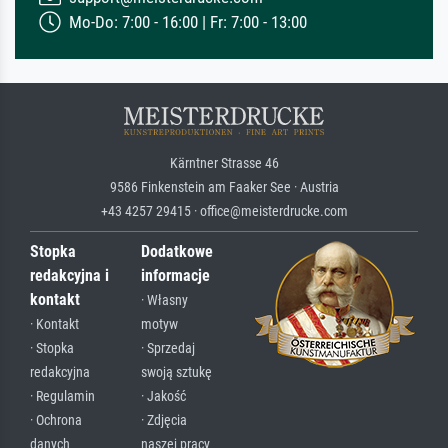
Mo-Do: 7:00 - 16:00 | Fr: 7:00 - 13:00
Kärntner Strasse 46
9586 Finkenstein am Faaker See · Austria
+43 4257 29415 · office@meisterdrucke.com
Stopka
Dodatkowe
redakcyjna i
informacje
kontakt
· Własny
· Kontakt
motyw
· Stopka
· Sprzedaj
redakcyjna
swoją sztukę
· Regulamin
· Jakość
· Ochrona
· Zdjęcia
danych
naszej pracy