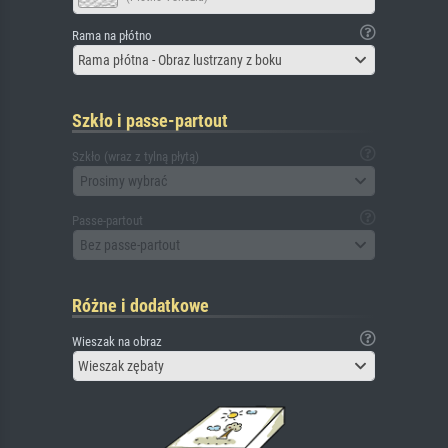
Rama na płótno
Rama płótna - Obraz lustrzany z boku
Szkło i passe-partout
Szkło (wraz z tylną płytą)
Prosimy wybrać
Passe-partout
Bez passe-partout
Różne i dodatkowe
Wieszak na obraz
Wieszak zębaty