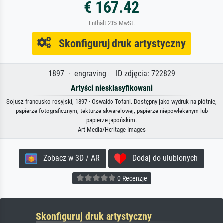
€ 167.42
Enthält 23% MwSt.
Skonfiguruj druk artystyczny
1897 · engraving · ID zdjęcia: 722829
Artyści niesklasyfikowani
Sojusz francusko-rosyjski, 1897 · Oswaldo Tofani. Dostępny jako wydruk na płótnie,
papierze fotograficznym, tekturze akwarelowej, papierze niepowlekanym lub
papierze japońskim.
Art Media/Heritage Images
Zobacz w 3D / AR
Dodaj do ulubionych
0 Recenzje
Skonfiguruj druk artystyczny