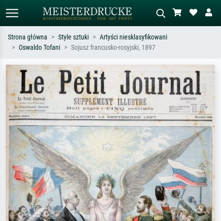
Strona główna
Style sztuki
Artyści niesklasyfikowani
Oswaldo Tofani
Sojusz francusko-rosyjski, 1897
Wyszukiwanie standardowe
Wyszukiwanie obrazów AI
Szukaj wg artysty, tytułu lub stylu – np.
Opisz scenę – np. zielona łąka,
Monet, Gwiaździsta noc,
abstrakcja z czerwienią, ciemny olej,
impresjonizm, fala Hokusaia, akt.
stojący akt obok drzewa.