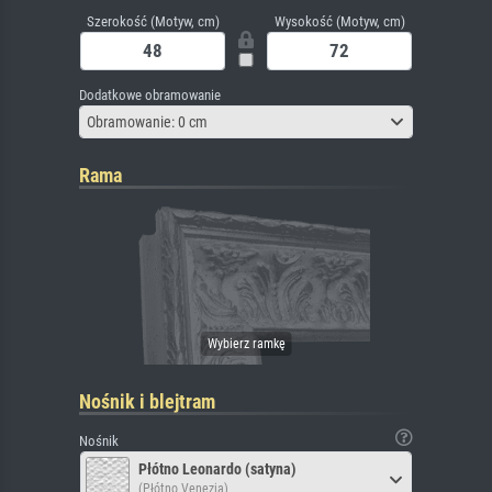
Szerokość (Motyw, cm)
Wysokość (Motyw, cm)
Dodatkowe obramowanie
Obramowanie: 0 cm
Rama
Nośnik i blejtram
Nośnik
Płótno Leonardo (satyna)
(Płótno Venezia)