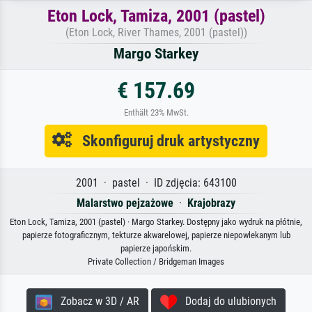
Eton Lock, Tamiza, 2001 (pastel)
(Eton Lock, River Thames, 2001 (pastel))
Margo Starkey
€ 157.69
Enthält 23% MwSt.
Skonfiguruj druk artystyczny
2001 · pastel · ID zdjęcia: 643100
Malarstwo pejzażowe
·
Krajobrazy
Eton Lock, Tamiza, 2001 (pastel) · Margo Starkey. Dostępny jako wydruk na płótnie,
papierze fotograficznym, tekturze akwarelowej, papierze niepowlekanym lub
papierze japońskim.
Private Collection / Bridgeman Images
Zobacz w 3D / AR
Dodaj do ulubionych