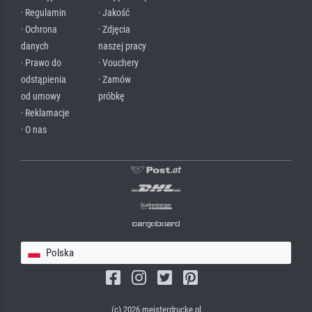
· Regulamin
· Jakość
· Ochrona
· Zdjęcia
danych
naszej pracy
· Prawo do
· Vouchery
odstąpienia
· Zamów
od umowy
próbkę
· Reklamacje
· O nas
Polska
(c) 2026 meisterdrucke.pl