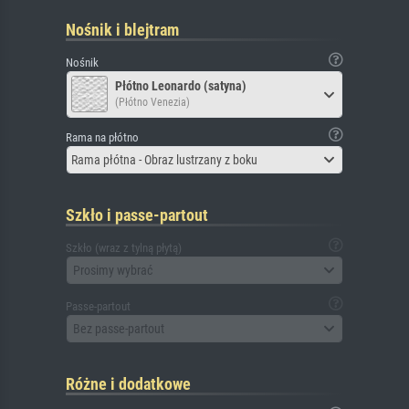
Nośnik i blejtram
Nośnik
Płótno Leonardo (satyna)
(Płótno Venezia)
Rama na płótno
Rama płótna - Obraz lustrzany z boku
Szkło i passe-partout
Szkło (wraz z tylną płytą)
Prosimy wybrać
Passe-partout
Bez passe-partout
Różne i dodatkowe