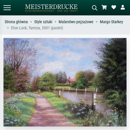
Strona główna
Style sztuki
Malarstwo pejzażowe
Margo Starkey
Eton Lock, Tamiza, 2001 (pastel)
Wyszukiwanie standardowe
Wyszukiwanie obrazów AI
Szukaj wg artysty, tytułu lub stylu – np.
Opisz scenę – np. zielona łąka,
Monet, Gwiaździsta noc,
abstrakcja z czerwienią, ciemny olej,
impresjonizm, fala Hokusaia, akt.
stojący akt obok drzewa.