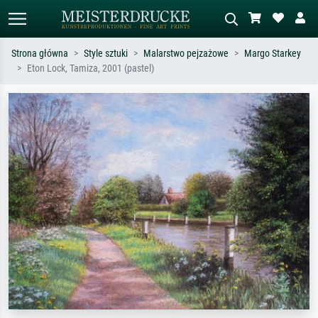
Strona główna
Style sztuki
Malarstwo pejzażowe
Margo Starkey
Eton Lock, Tamiza, 2001 (pastel)
Wyszukiwanie standardowe
Wyszukiwanie obrazów AI
Szukaj wg artysty, tytułu lub stylu – np.
Opisz scenę – np. zielona łąka,
Monet, Gwiaździsta noc,
abstrakcja z czerwienią, ciemny olej,
impresjonizm, fala Hokusaia, akt.
stojący akt obok drzewa.