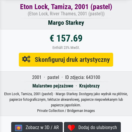
Eton Lock, Tamiza, 2001 (pastel)
(Eton Lock, River Thames, 2001 (pastel))
Margo Starkey
€ 157.69
Enthält 23% MwSt.
Skonfiguruj druk artystyczny
2001 · pastel · ID zdjęcia: 643100
Malarstwo pejzażowe
·
Krajobrazy
Eton Lock, Tamiza, 2001 (pastel) · Margo Starkey. Dostępny jako wydruk na płótnie,
papierze fotograficznym, tekturze akwarelowej, papierze niepowlekanym lub
papierze japońskim.
Private Collection / Bridgeman Images
Zobacz w 3D / AR
Dodaj do ulubionych