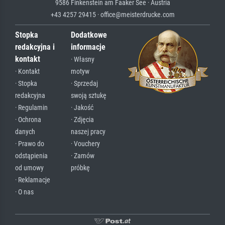
9586 Finkenstein am Faaker See · Austria
+43 4257 29415 · office@meisterdrucke.com
Stopka
Dodatkowe
redakcyjna i
informacje
kontakt
· Własny
· Kontakt
motyw
· Stopka
· Sprzedaj
redakcyjna
swoją sztukę
· Regulamin
· Jakość
· Ochrona
· Zdjęcia
danych
naszej pracy
· Prawo do
· Vouchery
odstąpienia
· Zamów
od umowy
próbkę
· Reklamacje
· O nas