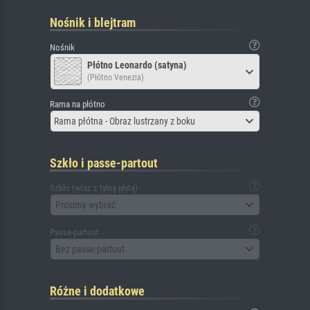
Nośnik i blejtram
Nośnik
Płótno Leonardo (satyna)
(Płótno Venezia)
Rama na płótno
Rama płótna - Obraz lustrzany z boku
Szkło i passe-partout
Szkło (wraz z tylną płytą)
Prosimy wybrać
Passe-partout
Bez passe-partout
Różne i dodatkowe