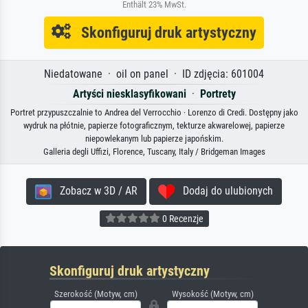
Enthält 23% MwSt.
Skonfiguruj druk artystyczny
Niedatowane · oil on panel · ID zdjęcia: 601004
Artyści niesklasyfikowani
·
Portrety
Portret przypuszczalnie to Andrea del Verrocchio · Lorenzo di Credi. Dostępny jako
wydruk na płótnie, papierze fotograficznym, tekturze akwarelowej, papierze
niepowlekanym lub papierze japońskim.
Galleria degli Uffizi, Florence, Tuscany, Italy / Bridgeman Images
Zobacz w 3D / AR
Dodaj do ulubionych
0 Recenzje
Skonfiguruj druk artystyczny
Szerokość (Motyw, cm)
Wysokość (Motyw, cm)