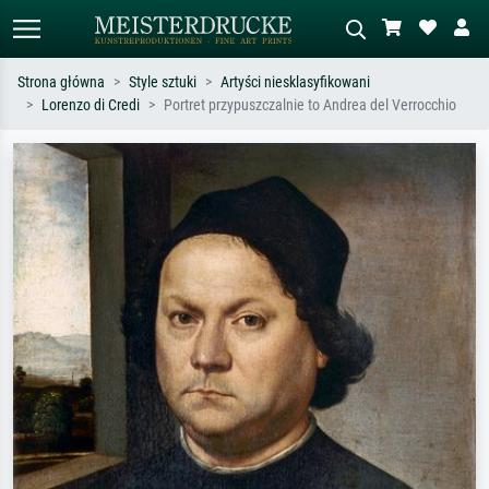
Strona główna
Style sztuki
Artyści niesklasyfikowani
Lorenzo di Credi
Portret przypuszczalnie to Andrea del Verrocchio
Wyszukiwanie standardowe
Wyszukiwanie obrazów AI
Szukaj wg artysty, tytułu lub stylu – np.
Opisz scenę – np. zielona łąka,
Monet, Gwiaździsta noc,
abstrakcja z czerwienią, ciemny olej,
impresjonizm, fala Hokusaia, akt.
stojący akt obok drzewa.