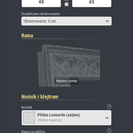
Dodatkowe obramowanie
Obramowanie: 0 cm
Rama
Nośnik i blejtram
Nośnik
Płótno Leonardo (satyna)
(Płótno Venezia)
Rama na płótno