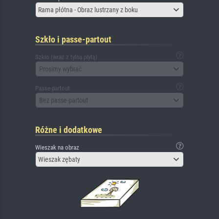
Rama płótna - Obraz lustrzany z boku
Szkło i passe-partout
Szkło (wraz z tylną płytą)
Prosimy wybrać
Passe-partout
Bez passe-partout
Różne i dodatkowe
Wieszak na obraz
Wieszak zębaty