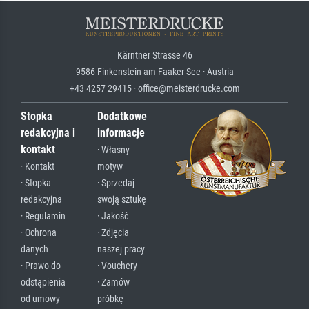
Kärntner Strasse 46
9586 Finkenstein am Faaker See · Austria
+43 4257 29415 · office@meisterdrucke.com
Stopka
Dodatkowe
redakcyjna i
informacje
kontakt
· Własny
· Kontakt
motyw
· Stopka
· Sprzedaj
redakcyjna
swoją sztukę
· Regulamin
· Jakość
· Ochrona
· Zdjęcia
danych
naszej pracy
· Prawo do
· Vouchery
odstąpienia
· Zamów
od umowy
próbkę