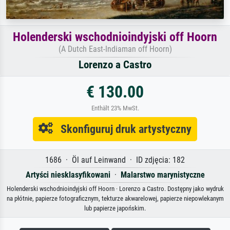
Holenderski wschodnioindyjski off Hoorn
(A Dutch East-Indiaman off Hoorn)
Lorenzo a Castro
€ 130.00
Enthält 23% MwSt.
Skonfiguruj druk artystyczny
1686 · Öl auf Leinwand · ID zdjęcia: 182
Artyści niesklasyfikowani
·
Malarstwo marynistyczne
Holenderski wschodnioindyjski off Hoorn · Lorenzo a Castro. Dostępny jako wydruk
na płótnie, papierze fotograficznym, tekturze akwarelowej, papierze niepowlekanym
lub papierze japońskim.