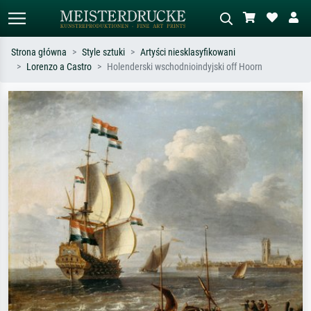
Strona główna
Style sztuki
Artyści niesklasyfikowani
Lorenzo a Castro
Holenderski wschodnioindyjski off Hoorn
Wyszukiwanie standardowe
Wyszukiwanie obrazów AI
Szukaj wg artysty, tytułu lub stylu – np.
Opisz scenę – np. zielona łąka,
Monet, Gwiaździsta noc,
abstrakcja z czerwienią, ciemny olej,
impresjonizm, fala Hokusaia, akt.
stojący akt obok drzewa.