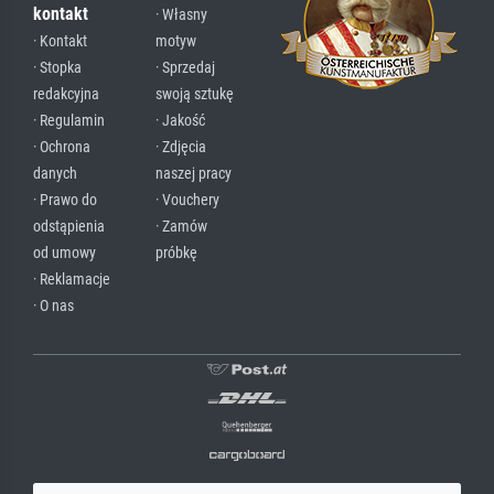
kontakt
· Własny
· Kontakt
motyw
· Stopka
· Sprzedaj
redakcyjna
swoją sztukę
· Regulamin
· Jakość
· Ochrona
· Zdjęcia
danych
naszej pracy
· Prawo do
· Vouchery
odstąpienia
· Zamów
od umowy
próbkę
· Reklamacje
· O nas