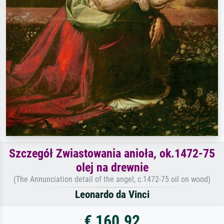
Szczegół Zwiastowania anioła, ok.1472-75
olej na drewnie
(The Annunciation detail of the angel, c.1472-75 oil on wood)
Leonardo da Vinci
€ 160.92