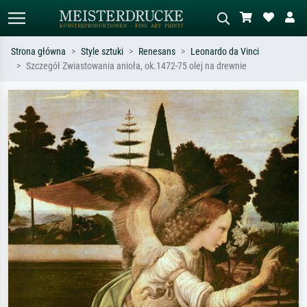
Strona główna
Style sztuki
Renesans
Leonardo da Vinci
Szczegół Zwiastowania anioła, ok.1472-75 olej na drewnie
Wyszukiwanie standardowe
Wyszukiwanie obrazów AI
Szukaj wg artysty, tytułu lub stylu – np.
Opisz scenę – np. zielona łąka,
Monet, Gwiaździsta noc,
abstrakcja z czerwienią, ciemny olej,
impresjonizm, fala Hokusaia, akt.
stojący akt obok drzewa.