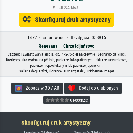
Enthält 23% MwSt.
Skonfiguruj druk artystyczny
1472 · oil on wood · ID zdjęcia: 358815
Renesans
·
Chrześcijaństwo
Szczegół Zwiastowania anioła, ok.1472-75 olej na drewnie · Leonardo da Vinci.
Dostępny jako wydruk na płótnie, papierze fotograficznym, tekturze akwarelowej,
papierze niepowlekanym lub papierze japońskim.
Galleria degli Uffizi, Florence, Tuscany, Italy / Bridgeman Images
Zobacz w 3D / AR
Dodaj do ulubionych
0 Recenzje
Skonfiguruj druk artystyczny
Szerokość (Motyw, cm)
Wysokość (Motyw, cm)