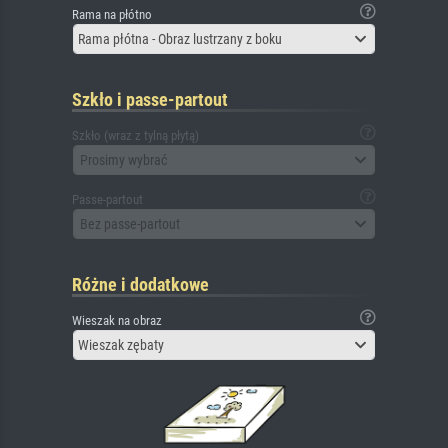
Rama na płótno
Rama płótna - Obraz lustrzany z boku
Szkło i passe-partout
Szkło (wraz z tylną płytą)
Prosimy wybrać
Passe-partout
Bez passe-partout
Różne i dodatkowe
Wieszak na obraz
Wieszak zębaty