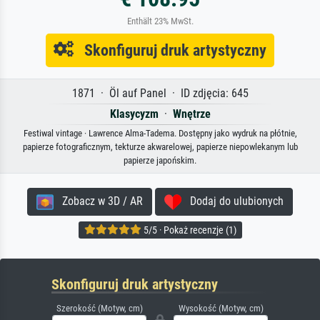
Enthält 23% MwSt.
Skonfiguruj druk artystyczny
1871 · Öl auf Panel · ID zdjęcia: 645
Klasycyzm
·
Wnętrze
Festiwal vintage · Lawrence Alma-Tadema. Dostępny jako wydruk na płótnie,
papierze fotograficznym, tekturze akwarelowej, papierze niepowlekanym lub
papierze japońskim.
Zobacz w 3D / AR
Dodaj do ulubionych
5/5 · Pokaż recenzje (1)
Skonfiguruj druk artystyczny
Szerokość (Motyw, cm)
Wysokość (Motyw, cm)