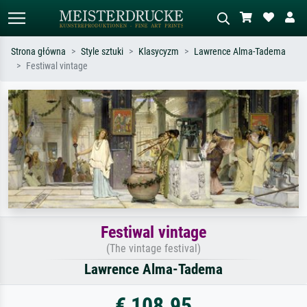
Strona główna
Style sztuki
Klasycyzm
Lawrence Alma-Tadema
Festiwal vintage
Wyszukiwanie standardowe
Wyszukiwanie obrazów AI
Szukaj wg artysty, tytułu lub stylu – np.
Opisz scenę – np. zielona łąka,
Monet, Gwiaździsta noc,
abstrakcja z czerwienią, ciemny olej,
impresjonizm, fala Hokusaia, akt.
stojący akt obok drzewa.
Festiwal vintage
(The vintage festival)
Lawrence Alma-Tadema
€ 108.95