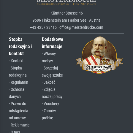
Kärntner Strasse 46
9586 Finkenstein am Faaker See · Austria
+43 4257 29415 · office@meisterdrucke.com
Stopka
Dodatkowe
redakcyjna i
informacje
kontakt
· Własny
· Kontakt
motyw
· Stopka
· Sprzedaj
redakcyjna
swoją sztukę
· Regulamin
· Jakość
· Ochrona
· Zdjęcia
danych
naszej pracy
· Prawo do
· Vouchery
odstąpienia
· Zamów
od umowy
próbkę
· Reklamacje
· O nas