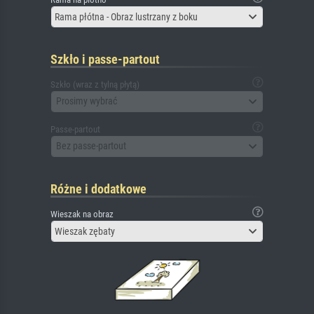
Rama płótna - Obraz lustrzany z boku
Szkło i passe-partout
Szkło (wraz z tylną płytą)
Prosimy wybrać
Passe-partout
Bez passe-partout
Różne i dodatkowe
Wieszak na obraz
Wieszak zębaty