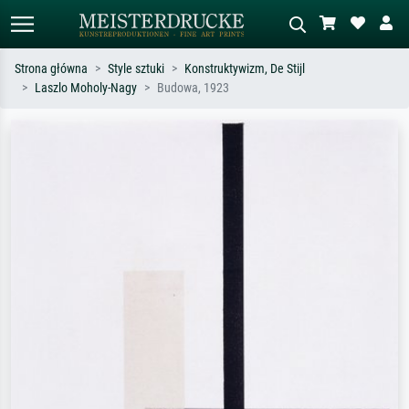
Strona główna
Style sztuki
Konstruktywizm, De Stijl
Laszlo Moholy-Nagy
Budowa, 1923
Wyszukiwanie standardowe
Wyszukiwanie obrazów AI
Szukaj wg artysty, tytułu lub stylu – np.
Opisz scenę – np. zielona łąka,
Monet, Gwiaździsta noc,
abstrakcja z czerwienią, ciemny olej,
impresjonizm, fala Hokusaia, akt.
stojący akt obok drzewa.