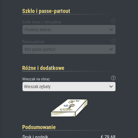
Szkło i passe-partout
Szkło (wraz z tylną płytą)
Prosimy wybrać
Passe-partout
Bez passe-partout
Różne i dodatkowe
Wieszak na obraz
Wieszak zębaty
Podsumowanie
Druk i nośnik
€ 79.68