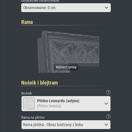
Dodatkowe obramowanie
Obramowanie: 0 cm
Rama
Nośnik i blejtram
Nośnik
Płótno Leonardo (satyna)
(Płótno Venezia)
Rama na płótno
Rama płótna - Obraz lustrzany z boku