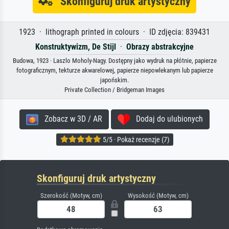
Skonfiguruj druk artystyczny
1923 · lithograph printed in colours · ID zdjęcia: 839431
Konstruktywizm, De Stijl
·
Obrazy abstrakcyjne
Budowa, 1923 · Laszlo Moholy-Nagy. Dostępny jako wydruk na płótnie, papierze
fotograficznym, tekturze akwarelowej, papierze niepowlekanym lub papierze
japońskim.
Private Collection / Bridgeman Images
Zobacz w 3D / AR
Dodaj do ulubionych
5/5 · Pokaż recenzje (7)
Skonfiguruj druk artystyczny
Szerokość (Motyw, cm)
Wysokość (Motyw, cm)