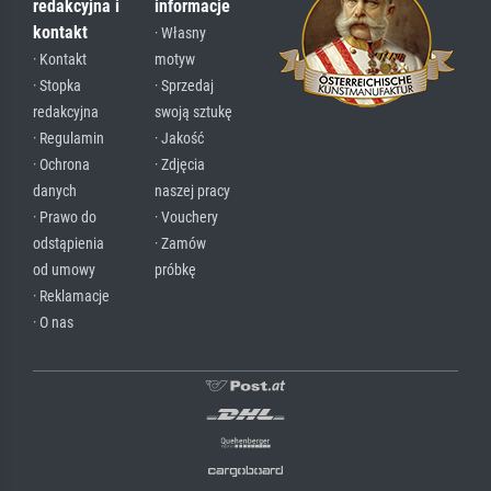
redakcyjna i
informacje
kontakt
· Własny
· Kontakt
motyw
· Stopka
· Sprzedaj
redakcyjna
swoją sztukę
· Regulamin
· Jakość
· Ochrona
· Zdjęcia
danych
naszej pracy
· Prawo do
· Vouchery
odstąpienia
· Zamów
od umowy
próbkę
· Reklamacje
· O nas