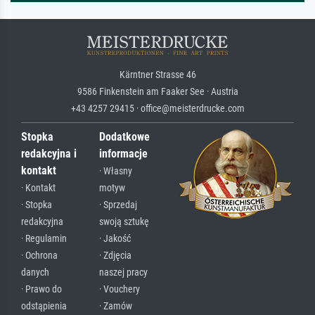
Kärntner Strasse 46
9586 Finkenstein am Faaker See · Austria
+43 4257 29415 · office@meisterdrucke.com
Stopka
Dodatkowe
redakcyjna i
informacje
kontakt
· Własny
· Kontakt
motyw
· Stopka
· Sprzedaj
redakcyjna
swoją sztukę
· Regulamin
· Jakość
· Ochrona
· Zdjęcia
danych
naszej pracy
· Prawo do
· Vouchery
odstąpienia
· Zamów