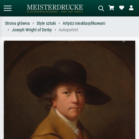
Strona główna
Style sztuki
Artyści niesklasyfikowani
Joseph Wright of Derby
Autoportret
Wyszukiwanie standardowe
Wyszukiwanie obrazów AI
Szukaj wg artysty, tytułu lub stylu – np.
Opisz scenę – np. zielona łąka,
Monet, Gwiaździsta noc,
abstrakcja z czerwienią, ciemny olej,
impresjonizm, fala Hokusaia, akt.
stojący akt obok drzewa.