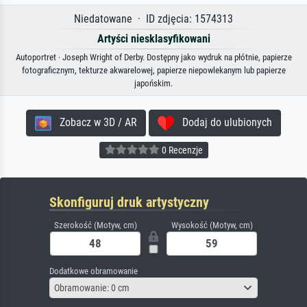
Niedatowane · ID zdjęcia: 1574313
Artyści niesklasyfikowani
Autoportret · Joseph Wright of Derby. Dostępny jako wydruk na płótnie, papierze
fotograficznym, tekturze akwarelowej, papierze niepowlekanym lub papierze
japońskim.
Zobacz w 3D / AR
Dodaj do ulubionych
0 Recenzje
Skonfiguruj druk artystyczny
Szerokość (Motyw, cm)
Wysokość (Motyw, cm)
Dodatkowe obramowanie
Obramowanie: 0 cm