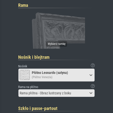
Rama
Nośnik i blejtram
Nośnik
Płótno Leonardo (satyna)
(Płótno Venezia)
Rama na płótno
Rama płótna - Obraz lustrzany z boku
Szkło i passe-partout