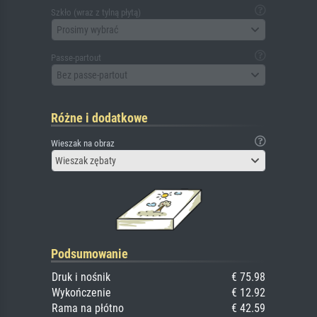
Szkło (wraz z tylną płytą)
Prosimy wybrać
Passe-partout
Bez passe-partout
Różne i dodatkowe
Wieszak na obraz
Wieszak zębaty
Podsumowanie
Druk i nośnik
€ 75.98
Wykończenie
€ 12.92
Rama na płótno
€ 42.59