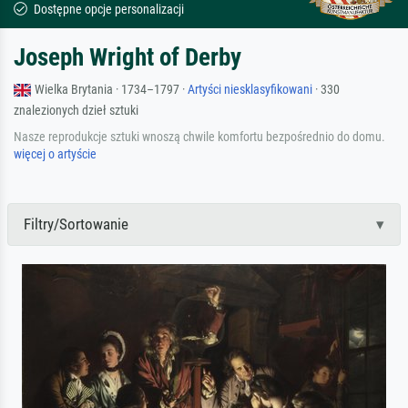
Dostępne opcje personalizacji
Joseph Wright of Derby
Wielka Brytania · 1734–1797 ·
Artyści niesklasyfikowani
· 330
znalezionych dzieł sztuki
Nasze reprodukcje sztuki wnoszą chwile komfortu bezpośrednio do domu.
więcej o artyście
Filtry/Sortowanie