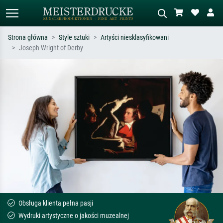
Strona główna
Style sztuki
Artyści niesklasyfikowani
Joseph Wright of Derby
Wyszukiwanie standardowe
Wyszukiwanie obrazów AI
Szukaj wg artysty, tytułu lub stylu – np.
Opisz scenę – np. zielona łąka,
Monet, Gwiaździsta noc,
abstrakcja z czerwienią, ciemny olej,
impresjonizm, fala Hokusaia, akt.
stojący akt obok drzewa.
Obsługa klienta pełna pasji
Wydruki artystyczne o jakości muzealnej