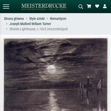
Strona główna
Style sztuki
Romantyzm
Joseph Mallord William Turner
Wyszukiwanie standardowe
Wyszukiwanie obrazów AI
Shields Lighthouse, c.1825 (mezzotint)poli
Szukaj wg artysty, tytułu lub stylu – np.
Opisz scenę – np. zielona łąka,
Monet, Gwiaździsta noc,
abstrakcja z czerwienią, ciemny olej,
impresjonizm, fala Hokusaia, akt.
stojący akt obok drzewa.