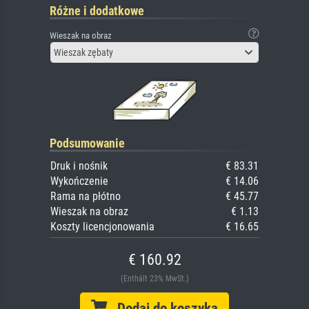
Różne i dodatkowe
Wieszak na obraz
Wieszak zębaty
Podsumowanie
Druk i nośnik
€ 83.31
Wykończenie
€ 14.06
Rama na płótno
€ 45.77
Wieszak na obraz
€ 1.13
Koszty licencjonowania
€ 16.65
€ 160.92
(Enthält 23% MwSt.)
Dodaj do koszyka