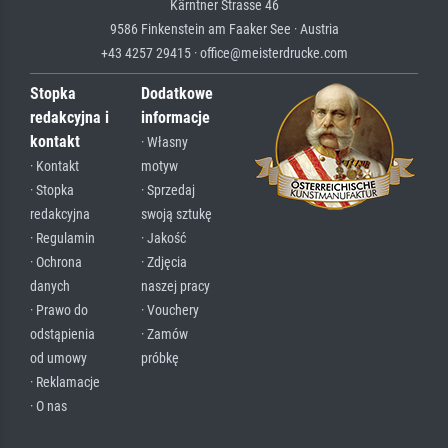
Kärntner Strasse 46
9586 Finkenstein am Faaker See · Austria
+43 4257 29415 · office@meisterdrucke.com
Stopka
Dodatkowe
redakcyjna i
informacje
kontakt
· Własny
· Kontakt
motyw
· Stopka
· Sprzedaj
redakcyjna
swoją sztukę
· Regulamin
· Jakość
· Ochrona
· Zdjęcia
danych
naszej pracy
· Prawo do
· Vouchery
odstąpienia
· Zamów
od umowy
próbkę
· Reklamacje
· O nas