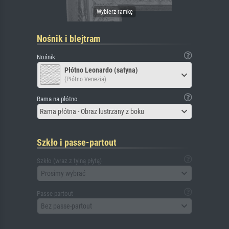
Nośnik i blejtram
Nośnik
Płótno Leonardo (satyna)
(Płótno Venezia)
Rama na płótno
Rama płótna - Obraz lustrzany z boku
Szkło i passe-partout
Szkło (wraz z tylną płytą)
Prosimy wybrać
Passe-partout
Bez passe-partout