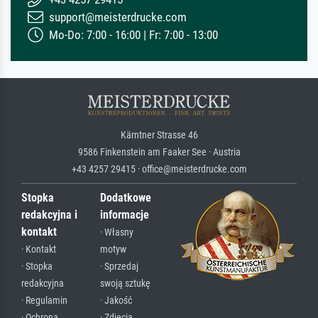
support@meisterdrucke.com
Mo-Do: 7:00 - 16:00 | Fr: 7:00 - 13:00
Kärntner Strasse 46
9586 Finkenstein am Faaker See · Austria
+43 4257 29415 · office@meisterdrucke.com
Stopka
Dodatkowe
redakcyjna i
informacje
kontakt
· Własny
· Kontakt
motyw
· Stopka
· Sprzedaj
redakcyjna
swoją sztukę
· Regulamin
· Jakość
· Ochrona
· Zdjęcia