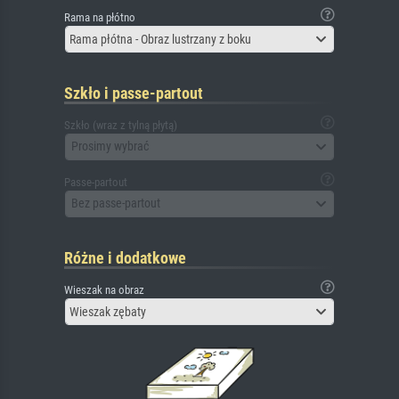
Rama na płótno
Rama płótna - Obraz lustrzany z boku
Szkło i passe-partout
Szkło (wraz z tylną płytą)
Prosimy wybrać
Passe-partout
Bez passe-partout
Różne i dodatkowe
Wieszak na obraz
Wieszak zębaty