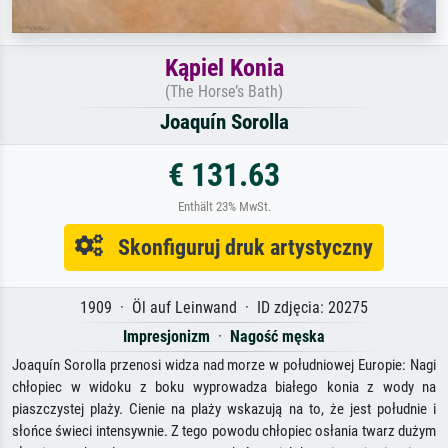
Kąpiel Konia
(The Horse’s Bath)
Joaquín Sorolla
€ 131.63
Enthält 23% MwSt.
Skonfiguruj druk artystyczny
1909 · Öl auf Leinwand · ID zdjęcia: 20275
Impresjonizm
·
Nagość męska
Joaquín Sorolla przenosi widza nad morze w południowej Europie: Nagi
chłopiec w widoku z boku wyprowadza białego konia z wody na
piaszczystej plaży. Cienie na plaży wskazują na to, że jest południe i
słońce świeci intensywnie. Z tego powodu chłopiec osłania twarz dużym