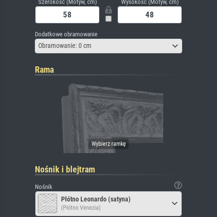
Szerokość (Motyw, cm)
Wysokość (Motyw, cm)
Dodatkowe obramowanie
Obramowanie: 0 cm
Rama
Nośnik i blejtram
Nośnik
Płótno Leonardo (satyna)
(Płótno Venezia)