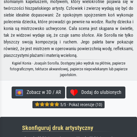
słomianym kapeluszem, motywem, który wielokrotnie pojawia się w
twórczości hiszpańskiego artysty. Człowiek i zwierzę wydają się być do
siebie idealnie dopasowani: Ze spokojnym spojrzeniem koń wykonuje
polecenia dziecka, które prowadzi go pewnie na wodze. Ruchy dziecka i
konia są mistrzowsko uchwycone. Cała scena jest skąpana w świetle,
tak że widzowi wydaje się, że czuje samo słońce. Ale Sorolla nie tylko
błyszczy swoją kompozycją i ruchem. Jego paleta barw pokazuje
również, że jest mistrzem w operowaniu powierzchnią wody, refleksami,
piaszczystymi plażami i materią wcieloną.
Kąpiel Konia · Joaquín Sorolla. Dostępny jako wydruk na płótnie, papierze
fotograficznym, tekturze akwarelowej, papierze niepowlekanym lub papierze
japońskim.
Zobacz w 3D / AR
Dodaj do ulubionych
5/5 · Pokaż recenzje (10)
Skonfiguruj druk artystyczny