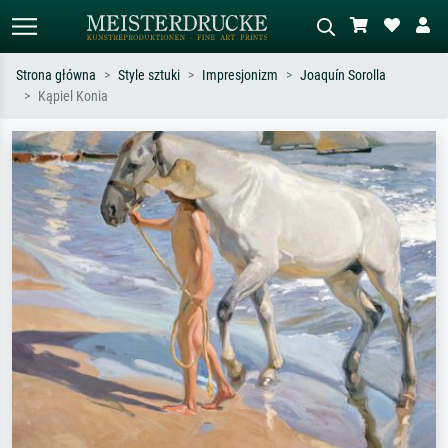
Strona główna
Style sztuki
Impresjonizm
Joaquín Sorolla
Kąpiel Konia
Wyszukiwanie standardowe
Wyszukiwanie obrazów AI
Szukaj wg artysty, tytułu lub stylu – np.
Opisz scenę – np. zielona łąka,
Monet, Gwiaździsta noc,
abstrakcja z czerwienią, ciemny olej,
impresjonizm, fala Hokusaia, akt.
stojący akt obok drzewa.