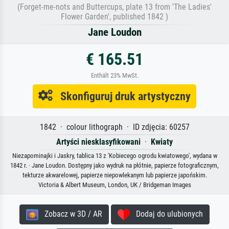
(Forget-me-nots and Buttercups, plate 13 from 'The Ladies'
Flower Garden', published 1842 )
Jane Loudon
€ 165.51
Enthält 23% MwSt.
Skonfiguruj druk artystyczny
1842 · colour lithograph · ID zdjęcia: 60257
Artyści niesklasyfikowani
·
Kwiaty
Niezapominajki i Jaskry, tablica 13 z 'Kobiecego ogrodu kwiatowego', wydana w
1842 r. · Jane Loudon. Dostępny jako wydruk na płótnie, papierze fotograficznym,
tekturze akwarelowej, papierze niepowlekanym lub papierze japońskim.
Victoria & Albert Museum, London, UK / Bridgeman Images
Zobacz w 3D / AR
Dodaj do ulubionych