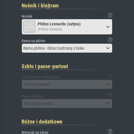
Nośnik i blejtram
Nośnik
Płótno Leonardo (satyna)
(Płótno Venezia)
Rama na płótno
Rama płótna - Obraz lustrzany z boku
Szkło i passe-partout
Szkło (wraz z tylną płytą)
Prosimy wybrać
Passe-partout
Bez passe-partout
Różne i dodatkowe
Wieszak na obraz