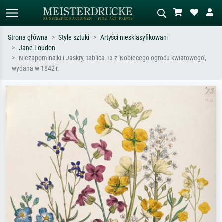
Strona główna
Style sztuki
Artyści niesklasyfikowani
Jane Loudon
Wyszukiwanie standardowe
Wyszukiwanie obrazów AI
Niezapominajki i Jaskry, tablica 13 z 'Kobiecego ogrodu kwiatowego',
wydana w 1842 r.
Szukaj wg artysty, tytułu lub stylu – np.
Opisz scenę – np. zielona łąka,
Monet, Gwiaździsta noc,
abstrakcja z czerwienią, ciemny olej,
impresjonizm, fala Hokusaia, akt.
stojący akt obok drzewa.