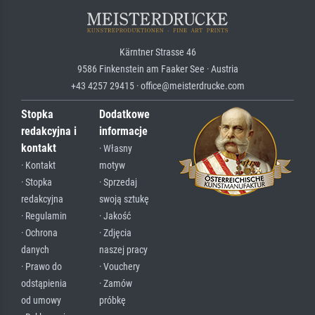
Kärntner Strasse 46
9586 Finkenstein am Faaker See · Austria
+43 4257 29415 · office@meisterdrucke.com
Stopka
Dodatkowe
redakcyjna i
informacje
kontakt
· Własny
· Kontakt
motyw
· Stopka
· Sprzedaj
redakcyjna
swoją sztukę
· Regulamin
· Jakość
· Ochrona
· Zdjęcia
danych
naszej pracy
· Prawo do
· Vouchery
odstąpienia
· Zamów
od umowy
próbkę