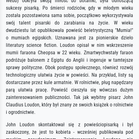
Webb) odkryła swoją miłość do botaniki, była odnoszącą
sukcesy pisarką. Po śmierci rodziców, gdy w młodym wieku
została pozostawiona sama sobie, początkowo wykorzystywała
swój talent pisarski do zarabiania na życie. W wieku
dwudziestu lat opublikowała powieść beletrystyczną "Mumia!"
o mumiach egipskich. Uznawana jest za pionierskie dzieło
literatury science fiction. Loudon opisał w nim wskrzeszenie
mumii faraona Cheopsa w 22 wieku. Zmartwychwstały faraon
podróżuje balonem z Egiptu do Anglii i ingeruje w tamtejsze
sprawy polityczne. Obok postępu społecznego, również rozwój
technologiczny ułatwia życie w powieści. Na przykład, listy są
dostarczane przez kule armatnie. W rolnictwie, pług napędzany
parą ułatwia pracę. Powieść cieszyła się wówczas dużym
zainteresowaniem publiczności. Tak jak wybitny pisarz John
Claudius Loudon, który był znany ze swoich książek o rolnictwie
i ogrodnictwie.
John Loudon skontaktował się z powieściopisarką i był
zaskoczony, że jest to kobieta - wcześniej publikowała pod