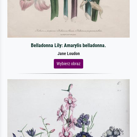
Belladonna Lily: Amarylis belladonna.
Jane Loudon
Wybierz obraz