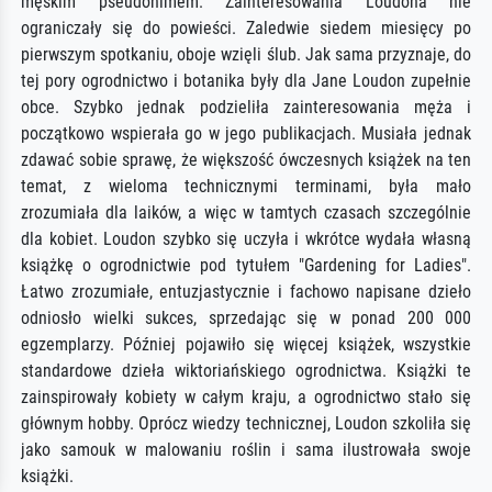
męskim pseudonimem. Zainteresowania Loudona nie
ograniczały się do powieści. Zaledwie siedem miesięcy po
pierwszym spotkaniu, oboje wzięli ślub. Jak sama przyznaje, do
tej pory ogrodnictwo i botanika były dla Jane Loudon zupełnie
obce. Szybko jednak podzieliła zainteresowania męża i
początkowo wspierała go w jego publikacjach. Musiała jednak
zdawać sobie sprawę, że większość ówczesnych książek na ten
temat, z wieloma technicznymi terminami, była mało
zrozumiała dla laików, a więc w tamtych czasach szczególnie
dla kobiet. Loudon szybko się uczyła i wkrótce wydała własną
książkę o ogrodnictwie pod tytułem "Gardening for Ladies".
Łatwo zrozumiałe, entuzjastycznie i fachowo napisane dzieło
odniosło wielki sukces, sprzedając się w ponad 200 000
egzemplarzy. Później pojawiło się więcej książek, wszystkie
standardowe dzieła wiktoriańskiego ogrodnictwa. Książki te
zainspirowały kobiety w całym kraju, a ogrodnictwo stało się
głównym hobby. Oprócz wiedzy technicznej, Loudon szkoliła się
jako samouk w malowaniu roślin i sama ilustrowała swoje
książki.