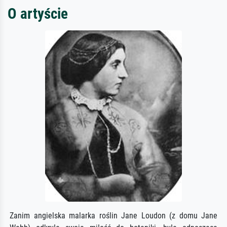
O artyście
Zanim angielska malarka roślin Jane Loudon (z domu Jane