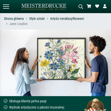
Strona główna
Style sztuki
Artyści niesklasyfikowani
Jane Loudon
Wyszukiwanie standardowe
Wyszukiwanie obrazów AI
Szukaj wg artysty, tytułu lub stylu – np.
Opisz scenę – np. zielona łąka,
Monet, Gwiaździsta noc,
abstrakcja z czerwienią, ciemny olej,
impresjonizm, fala Hokusaia, akt.
stojący akt obok drzewa.
Obsługa klienta pełna pasji
Wydruki artystyczne o jakości muzealnej