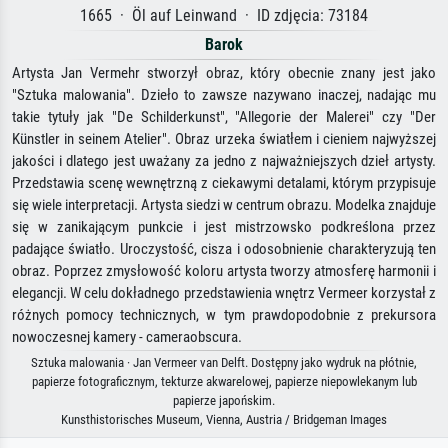
1665 · Öl auf Leinwand · ID zdjęcia: 73184
Barok
Artysta Jan Vermehr stworzył obraz, który obecnie znany jest jako
"Sztuka malowania". Dzieło to zawsze nazywano inaczej, nadając mu
takie tytuły jak "De Schilderkunst", "Allegorie der Malerei" czy "Der
Künstler in seinem Atelier". Obraz urzeka światłem i cieniem najwyższej
jakości i dlatego jest uważany za jedno z najważniejszych dzieł artysty.
Przedstawia scenę wewnętrzną z ciekawymi detalami, którym przypisuje
się wiele interpretacji. Artysta siedzi w centrum obrazu. Modelka znajduje
się w zanikającym punkcie i jest mistrzowsko podkreślona przez
padające światło. Uroczystość, cisza i odosobnienie charakteryzują ten
obraz. Poprzez zmysłowość koloru artysta tworzy atmosferę harmonii i
elegancji. W celu dokładnego przedstawienia wnętrz Vermeer korzystał z
różnych pomocy technicznych, w tym prawdopodobnie z prekursora
nowoczesnej kamery - cameraobscura.
Sztuka malowania · Jan Vermeer van Delft. Dostępny jako wydruk na płótnie,
papierze fotograficznym, tekturze akwarelowej, papierze niepowlekanym lub
papierze japońskim.
Kunsthistorisches Museum, Vienna, Austria / Bridgeman Images