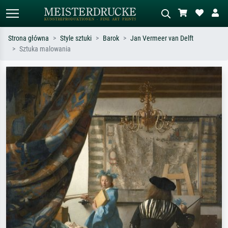
Strona główna
Style sztuki
Barok
Jan Vermeer van Delft
Sztuka malowania
Wyszukiwanie standardowe
Wyszukiwanie obrazów AI
Szukaj wg artysty, tytułu lub stylu – np.
Opisz scenę – np. zielona łąka,
Monet, Gwiaździsta noc,
abstrakcja z czerwienią, ciemny olej,
impresjonizm, fala Hokusaia, akt.
stojący akt obok drzewa.