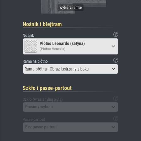
Nośnik i blejtram
Nośnik
Płótno Leonardo (satyna)
(Płótno Venezia)
Rama na płótno
Rama płótna - Obraz lustrzany z boku
Szkło i passe-partout
Szkło (wraz z tylną płytą)
Prosimy wybrać
Passe-partout
Bez passe-partout