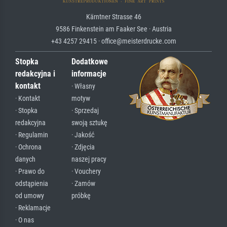
Kärntner Strasse 46
9586 Finkenstein am Faaker See · Austria
+43 4257 29415 · office@meisterdrucke.com
Stopka
Dodatkowe
redakcyjna i
informacje
kontakt
· Własny
· Kontakt
motyw
· Stopka
· Sprzedaj
redakcyjna
swoją sztukę
· Regulamin
· Jakość
· Ochrona
· Zdjęcia
danych
naszej pracy
· Prawo do
· Vouchery
odstąpienia
· Zamów
od umowy
próbkę
· Reklamacje
· O nas