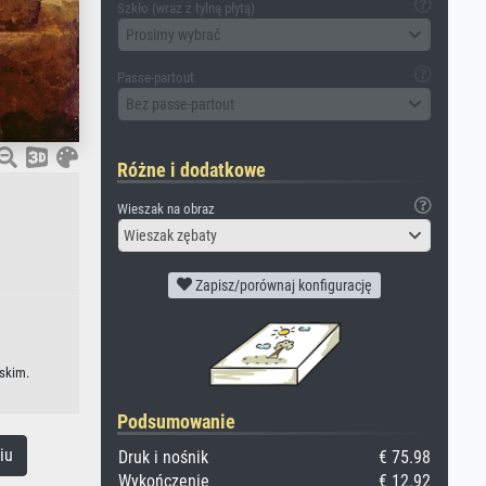
Szkło (wraz z tylną płytą)
Prosimy wybrać
Passe-partout
Bez passe-partout
Różne i dodatkowe
Wieszak na obraz
Wieszak zębaty
Zapisz/porównaj konfigurację
ńskim.
Podsumowanie
iu
Druk i nośnik
€ 75.98
Wykończenie
€ 12.92