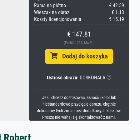
Rama na płótno
€ 42.59
Wieszak na obraz
€ 1.13
Koszty licencjonowania
€ 15.19
€ 147.81
(Enthält 23% MwSt.)
Dodaj do koszyka
Ostrość obrazu:
DOSKONAŁA
Jeśli chcesz dostosować jasność i kolor lub
niestandardowe przycięcie obrazu, chętnie
dokonamy tych zmian bez dodatkowych kosztów.
Proszę nie wahaj się skontaktować z nami.
t Robert