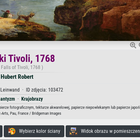
i Tivoli, 1768
Falls of Tivoli, 1768 )
Hubert Robert
 Leinwand · ID zdjęcia: 103472
antyzm
·
Krajobrazy
apierze fotograficznym, tekturze akwarelowej, papierze niepowlekanym lub papierze japo
Arts, Pau, France / Bridgeman Images
Wybierz kolor ściany
Widok obrazu w pomieszczen