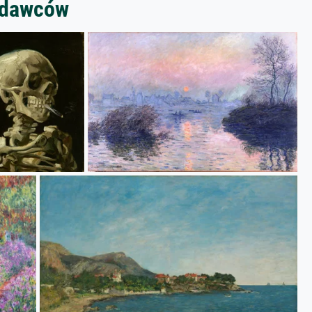
zedawców