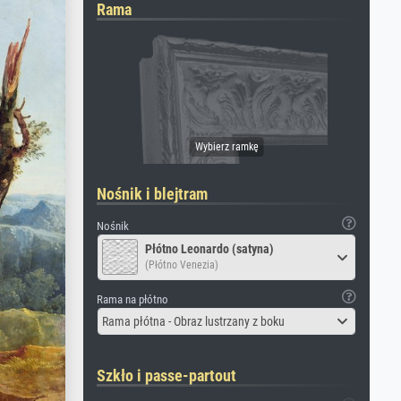
Rama
Nośnik i blejtram
Nośnik
Płótno Leonardo (satyna)
(Płótno Venezia)
Rama na płótno
Rama płótna - Obraz lustrzany z boku
Szkło i passe-partout