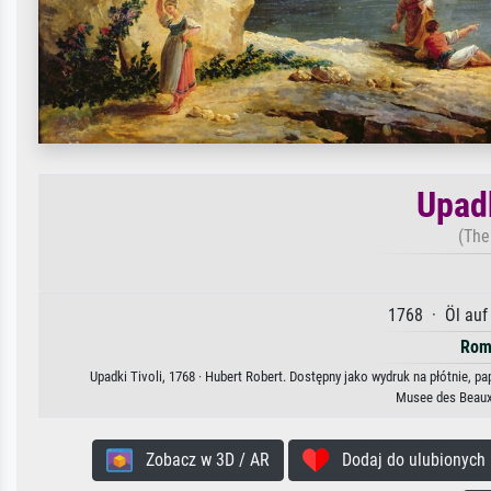
Upadk
(The 
1768 · Öl auf
Rom
Upadki Tivoli, 1768 · Hubert Robert. Dostępny jako wydruk na płótnie, p
Musee des Beaux-
Zobacz w 3D / AR
Dodaj do ulubionych