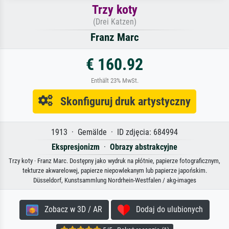
Trzy koty
(Drei Katzen)
Franz Marc
€ 160.92
Enthält 23% MwSt.
Skonfiguruj druk artystyczny
1913 · Gemälde · ID zdjęcia: 684994
Ekspresjonizm
·
Obrazy abstrakcyjne
Trzy koty · Franz Marc. Dostępny jako wydruk na płótnie, papierze fotograficznym,
tekturze akwarelowej, papierze niepowlekanym lub papierze japońskim.
Düsseldorf, Kunstsammlung Nordrhein-Westfalen / akg-images
Zobacz w 3D / AR
Dodaj do ulubionych