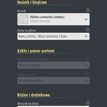
Nośnik i blejtram
Nośnik
Płótno Leonardo (satyna)
(Płótno Venezia)
Rama na płótno
Rama płótna - Obraz lustrzany z boku
Szkło i passe-partout
Szkło (wraz z tylną płytą)
Prosimy wybrać
Passe-partout
Bez passe-partout
Różne i dodatkowe
Wieszak na obraz