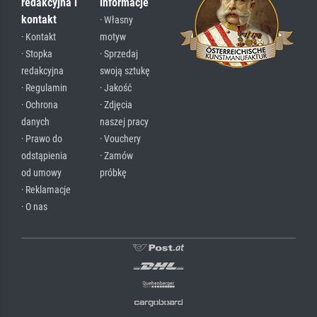
redakcyjna i
informacje
kontakt
· Własny
· Kontakt
motyw
· Stopka
· Sprzedaj
redakcyjna
swoją sztukę
· Regulamin
· Jakość
· Ochrona
· Zdjęcia
danych
naszej pracy
· Prawo do
· Vouchery
odstąpienia
· Zamów
od umowy
próbkę
· Reklamacje
· O nas