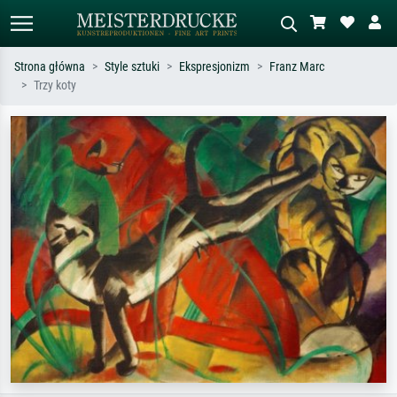
Strona główna
Style sztuki
Ekspresjonizm
Franz Marc
Trzy koty
Wyszukiwanie standardowe
Wyszukiwanie obrazów AI
Szukaj wg artysty, tytułu lub stylu – np.
Opisz scenę – np. zielona łąka,
Monet, Gwiaździsta noc,
abstrakcja z czerwienią, ciemny olej,
impresjonizm, fala Hokusaia, akt.
stojący akt obok drzewa.