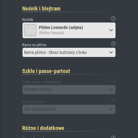
Nośnik i blejtram
Nośnik
Płótno Leonardo (satyna)
(Płótno Venezia)
Rama na płótno
Rama płótna - Obraz lustrzany z boku
Szkło i passe-partout
Szkło (wraz z tylną płytą)
Prosimy wybrać
Passe-partout
Bez passe-partout
Różne i dodatkowe