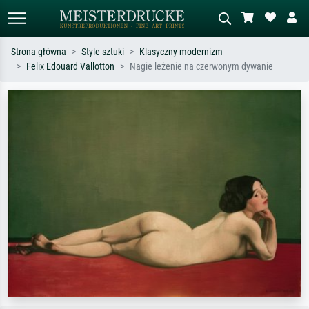
Strona główna
Style sztuki
Klasyczny modernizm
Felix Edouard Vallotton
Nagie leżenie na czerwonym dywanie
Wyszukiwanie standardowe
Wyszukiwanie obrazów AI
Szukaj wg artysty, tytułu lub stylu – np.
Opisz scenę – np. zielona łąka,
Monet, Gwiaździsta noc,
abstrakcja z czerwienią, ciemny olej,
impresjonizm, fala Hokusaia, akt.
stojący akt obok drzewa.