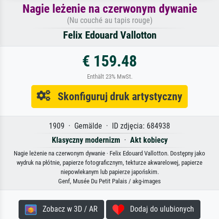
Nagie leżenie na czerwonym dywanie
(Nu couché au tapis rouge)
Felix Edouard Vallotton
€ 159.48
Enthält 23% MwSt.
Skonfiguruj druk artystyczny
1909 · Gemälde · ID zdjęcia: 684938
Klasyczny modernizm
·
Akt kobiecy
Nagie leżenie na czerwonym dywanie · Felix Edouard Vallotton. Dostępny jako
wydruk na płótnie, papierze fotograficznym, tekturze akwarelowej, papierze
niepowlekanym lub papierze japońskim.
Genf, Musée Du Petit Palais / akg-images
Zobacz w 3D / AR
Dodaj do ulubionych