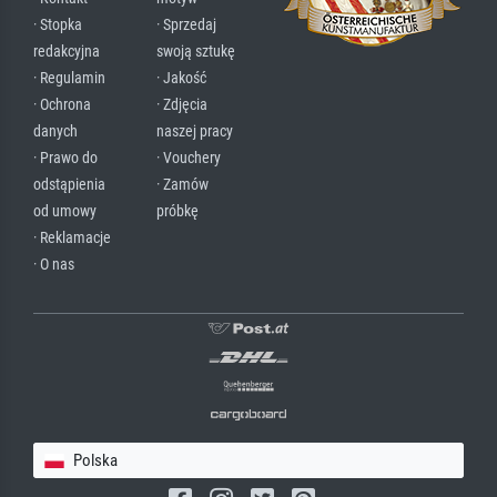
· Stopka
· Sprzedaj
redakcyjna
swoją sztukę
· Regulamin
· Jakość
· Ochrona
· Zdjęcia
danych
naszej pracy
· Prawo do
· Vouchery
odstąpienia
· Zamów
od umowy
próbkę
· Reklamacje
· O nas
Polska