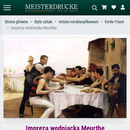
Strona główna
Style sztuki
Artyści niesklasyfikowani
Emile Friant
Impreza wodniacka Meurthe
Wyszukiwanie standardowe
Wyszukiwanie obrazów AI
Szukaj wg artysty, tytułu lub stylu – np.
Opisz scenę – np. zielona łąka,
Monet, Gwiaździsta noc,
abstrakcja z czerwienią, ciemny olej,
impresjonizm, fala Hokusaia, akt.
stojący akt obok drzewa.
Impreza wodniacka Meurthe