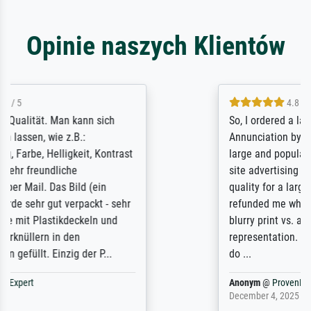
Opinie naszych Klientów
4.8 / 5
So, I ordered a large print of The
Annunciation by Fra Angelico from a very
large and popular American "art/poster"
site advertising giclee print quality. The
quality for a large print was atrocious. They
refunded me when I sent pictures of the
blurry print vs. a Wikipedia commons
representation. They stated they couldn't
do ...
Anonym
@
ProvenExpert
December 4, 2025