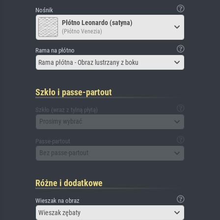
Nośnik
Płótno Leonardo (satyna)
(Płótno Venezia)
Rama na płótno
Rama płótna - Obraz lustrzany z boku
Szkło i passe-partout
Szkło (wraz z tylną płytą)
Prosimy wybrać
Passe-partout
Bez passe-partout
Różne i dodatkowe
Wieszak na obraz
Wieszak zębaty