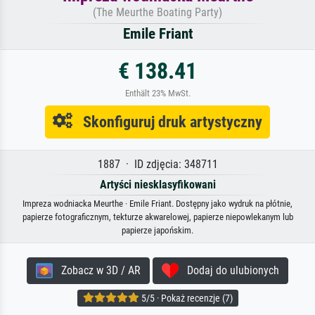
(The Meurthe Boating Party)
Emile Friant
€ 138.41
Enthält 23% MwSt.
Skonfiguruj druk artystyczny
1887 · ID zdjęcia: 348711
Artyści niesklasyfikowani
Impreza wodniacka Meurthe · Emile Friant. Dostępny jako wydruk na płótnie,
papierze fotograficznym, tekturze akwarelowej, papierze niepowlekanym lub
papierze japońskim.
Zobacz w 3D / AR
Dodaj do ulubionych
5/5 · Pokaż recenzje (7)