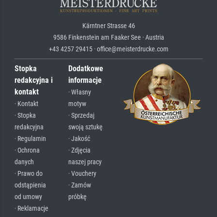
Kärntner Strasse 46
9586 Finkenstein am Faaker See · Austria
+43 4257 29415 · office@meisterdrucke.com
Stopka
Dodatkowe
redakcyjna i
informacje
kontakt
· Własny
· Kontakt
motyw
· Stopka
· Sprzedaj
redakcyjna
swoją sztukę
· Regulamin
· Jakość
· Ochrona
· Zdjęcia
danych
naszej pracy
· Prawo do
· Vouchery
odstąpienia
· Zamów
od umowy
próbkę
· Reklamacje