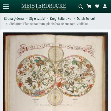
Strona główna
Style sztuki
Kręgi kulturowe
Dutch School
Stellatum Planisphaerium, planisfera ze znakami zodiaku
Wyszukiwanie standardowe
Wyszukiwanie obrazów AI
Szukaj wg artysty, tytułu lub stylu – np.
Opisz scenę – np. zielona łąka,
Monet, Gwiaździsta noc,
abstrakcja z czerwienią, ciemny olej,
impresjonizm, fala Hokusaia, akt.
stojący akt obok drzewa.