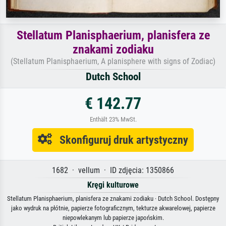
Stellatum Planisphaerium, planisfera ze
znakami zodiaku
(Stellatum Planisphaerium, A planisphere with signs of Zodiac)
Dutch School
€ 142.77
Enthält 23% MwSt.
Skonfiguruj druk artystyczny
1682 · vellum · ID zdjęcia: 1350866
Kręgi kulturowe
Stellatum Planisphaerium, planisfera ze znakami zodiaku · Dutch School. Dostępny
jako wydruk na płótnie, papierze fotograficznym, tekturze akwarelowej, papierze
niepowlekanym lub papierze japońskim.