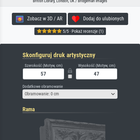
British Library, London, UK / Bridgeman Images
Zobacz w 3D / AR
Dodaj do ulubionych
5/5 · Pokaż recenzje (1)
Skonfiguruj druk artystyczny
Szerokość (Motyw, cm)
Wysokość (Motyw, cm)
Dodatkowe obramowanie
Obramowanie: 0 cm
Rama