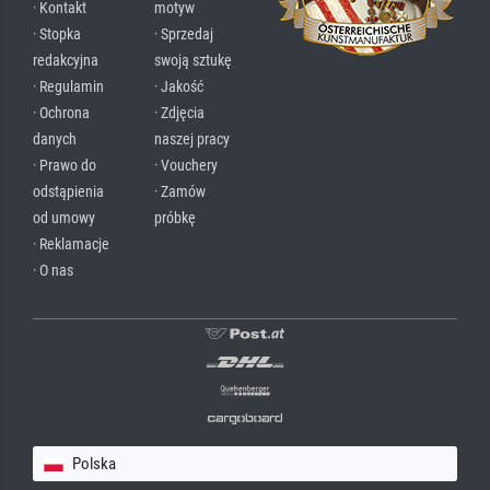
· Kontakt
motyw
· Stopka
· Sprzedaj
redakcyjna
swoją sztukę
· Regulamin
· Jakość
· Ochrona
· Zdjęcia
danych
naszej pracy
· Prawo do
· Vouchery
odstąpienia
· Zamów
od umowy
próbkę
· Reklamacje
· O nas
Polska