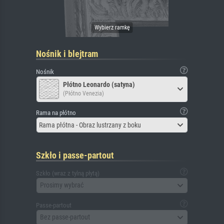
Nośnik i blejtram
Nośnik
Płótno Leonardo (satyna)
(Płótno Venezia)
Rama na płótno
Rama płótna - Obraz lustrzany z boku
Szkło i passe-partout
Szkło (wraz z tylną płytą)
Prosimy wybrać
Passe-partout
Bez passe-partout